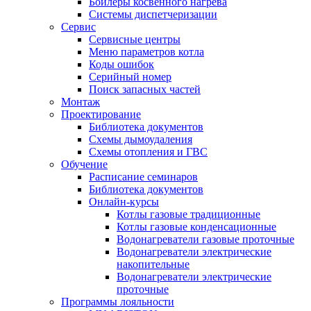
Бойлеры косвенного нагрева
Системы диспетчеризации
Сервис
Сервисные центры
Меню параметров котла
Коды ошибок
Серийный номер
Поиск запасных частей
Монтаж
Проектирование
Библиотека документов
Схемы дымоудаления
Схемы отопления и ГВС
Обучение
Расписание семинаров
Библиотека документов
Онлайн-курсы
Котлы газовые традиционные
Котлы газовые конденсационные
Водонагреватели газовые проточные
Водонагреватели электрические
накопительные
Водонагреватели электрические
проточные
Программы лояльности