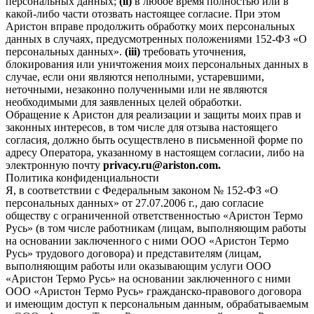
персональных данных;
(ii)
в любое время полностью или в
какой-либо части отозвать настоящее согласие. При этом
Аристон вправе продолжить обработку моих персональных
данных в случаях, предусмотренных положениями 152-ФЗ «О
персональных данных».
(iii)
требовать уточнения,
блокирования или уничтожения моих персональных данных в
случае, если они являются неполными, устаревшими,
неточными, незаконно полученными или не являются
необходимыми для заявленных целей обработки.
Обращение к Аристон для реализации и защиты моих прав и
законных интересов, в том числе для отзыва настоящего
согласия, должно быть осуществлено в письменной форме по
адресу Оператора, указанному в настоящем согласии, либо на
электронную почту
privacy.ru@ariston.com.
Политика конфиденциальности
Я, в соответствии с Федеральным законом № 152-ФЗ «О
персональных данных» от 27.07.2006 г., даю согласие
обществу с ограниченной ответственностью «Аристон Термо
Русь» (в том числе работникам (лицам, выполняющим работы
на основании заключенного с ними ООО «Аристон Термо
Русь» трудового договора) и представителям (лицам,
выполняющим работы или оказывающим услуги ООО
«Аристон Термо Русь» на основании заключенного с ними
ООО «Аристон Термо Русь» гражданско-правового договора
и имеющим доступ к персональным данным, обрабатываемым