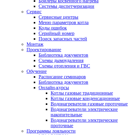
Бойлеры косвенного нагрева
Системы диспетчеризации
Сервис
Сервисные центры
Меню параметров котла
Коды ошибок
Серийный номер
Поиск запасных частей
Монтаж
Проектирование
Библиотека документов
Схемы дымоудаления
Схемы отопления и ГВС
Обучение
Расписание семинаров
Библиотека документов
Онлайн-курсы
Котлы газовые традиционные
Котлы газовые конденсационные
Водонагреватели газовые проточные
Водонагреватели электрические
накопительные
Водонагреватели электрические
проточные
Программы лояльности