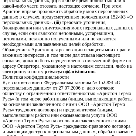
персональных данных;
(ii)
в любое время полностью или в
какой-либо части отозвать настоящее согласие. При этом
Аристон вправе продолжить обработку моих персональных
данных в случаях, предусмотренных положениями 152-ФЗ «О
персональных данных».
(iii)
требовать уточнения,
блокирования или уничтожения моих персональных данных в
случае, если они являются неполными, устаревшими,
неточными, незаконно полученными или не являются
необходимыми для заявленных целей обработки.
Обращение к Аристон для реализации и защиты моих прав и
законных интересов, в том числе для отзыва настоящего
согласия, должно быть осуществлено в письменной форме по
адресу Оператора, указанному в настоящем согласии, либо на
электронную почту
privacy.ru@ariston.com.
Политика конфиденциальности
Я, в соответствии с Федеральным законом № 152-ФЗ «О
персональных данных» от 27.07.2006 г., даю согласие
обществу с ограниченной ответственностью «Аристон Термо
Русь» (в том числе работникам (лицам, выполняющим работы
на основании заключенного с ними ООО «Аристон Термо
Русь» трудового договора) и представителям (лицам,
выполняющим работы или оказывающим услуги ООО
«Аристон Термо Русь» на основании заключенного с ними
ООО «Аристон Термо Русь» гражданско-правового договора
и имеющим доступ к персональным данным, обрабатываемым