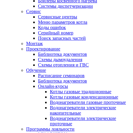
Бойлеры косвенного нагрева
Системы диспетчеризации
Сервис
Сервисные центры
Меню параметров котла
Коды ошибок
Серийный номер
Поиск запасных частей
Монтаж
Проектирование
Библиотека документов
Схемы дымоудаления
Схемы отопления и ГВС
Обучение
Расписание семинаров
Библиотека документов
Онлайн-курсы
Котлы газовые традиционные
Котлы газовые конденсационные
Водонагреватели газовые проточные
Водонагреватели электрические
накопительные
Водонагреватели электрические
проточные
Программы лояльности