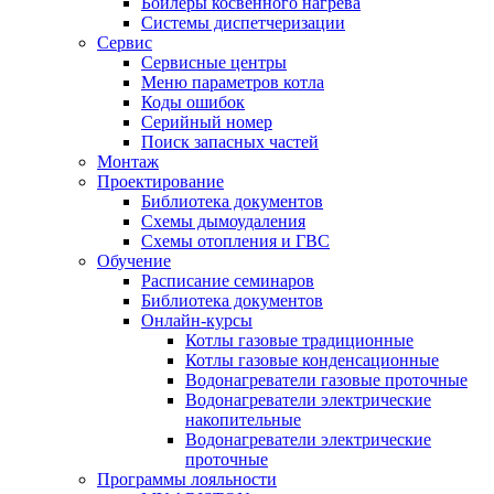
Бойлеры косвенного нагрева
Системы диспетчеризации
Сервис
Сервисные центры
Меню параметров котла
Коды ошибок
Серийный номер
Поиск запасных частей
Монтаж
Проектирование
Библиотека документов
Схемы дымоудаления
Схемы отопления и ГВС
Обучение
Расписание семинаров
Библиотека документов
Онлайн-курсы
Котлы газовые традиционные
Котлы газовые конденсационные
Водонагреватели газовые проточные
Водонагреватели электрические
накопительные
Водонагреватели электрические
проточные
Программы лояльности