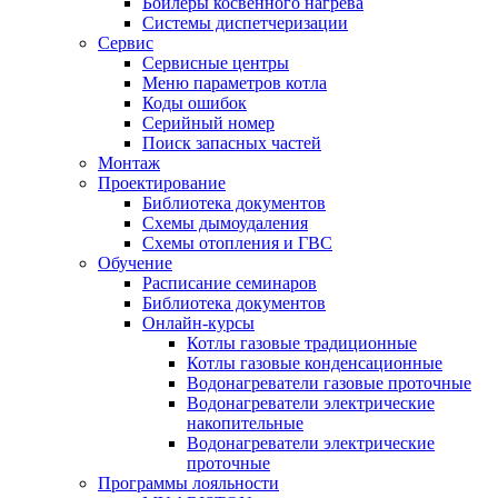
Бойлеры косвенного нагрева
Системы диспетчеризации
Сервис
Сервисные центры
Меню параметров котла
Коды ошибок
Серийный номер
Поиск запасных частей
Монтаж
Проектирование
Библиотека документов
Схемы дымоудаления
Схемы отопления и ГВС
Обучение
Расписание семинаров
Библиотека документов
Онлайн-курсы
Котлы газовые традиционные
Котлы газовые конденсационные
Водонагреватели газовые проточные
Водонагреватели электрические
накопительные
Водонагреватели электрические
проточные
Программы лояльности