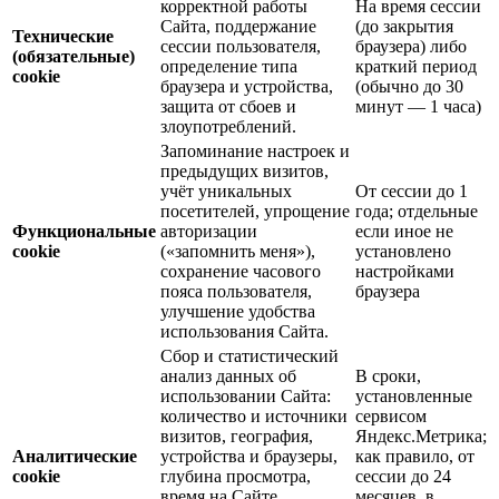
корректной работы
На время сессии
Сайта, поддержание
(до закрытия
Технические
сессии пользователя,
браузера) либо
(обязательные)
определение типа
краткий период
cookie
браузера и устройства,
(обычно до 30
защита от сбоев и
минут — 1 часа)
злоупотреблений.
Запоминание настроек и
предыдущих визитов,
учёт уникальных
От сессии до 1
посетителей, упрощение
года; отдельные
Функциональные
авторизации
если иное не
cookie
(«запомнить меня»),
установлено
сохранение часового
настройками
пояса пользователя,
браузера
улучшение удобства
использования Сайта.
Сбор и статистический
анализ данных об
В сроки,
использовании Сайта:
установленные
количество и источники
сервисом
визитов, география,
Яндекс.Метрика;
Аналитические
устройства и браузеры,
как правило, от
cookie
глубина просмотра,
сессии до 24
время на Сайте,
месяцев, в