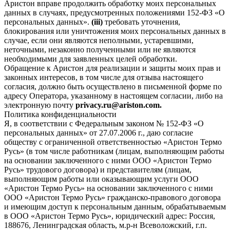
Аристон вправе продолжить обработку моих персональных
данных в случаях, предусмотренных положениями 152-ФЗ «О
персональных данных».
(iii)
требовать уточнения,
блокирования или уничтожения моих персональных данных в
случае, если они являются неполными, устаревшими,
неточными, незаконно полученными или не являются
необходимыми для заявленных целей обработки.
Обращение к Аристон для реализации и защиты моих прав и
законных интересов, в том числе для отзыва настоящего
согласия, должно быть осуществлено в письменной форме по
адресу Оператора, указанному в настоящем согласии, либо на
электронную почту
privacy.ru@ariston.com.
Политика конфиденциальности
Я, в соответствии с Федеральным законом № 152-ФЗ «О
персональных данных» от 27.07.2006 г., даю согласие
обществу с ограниченной ответственностью «Аристон Термо
Русь» (в том числе работникам (лицам, выполняющим работы
на основании заключенного с ними ООО «Аристон Термо
Русь» трудового договора) и представителям (лицам,
выполняющим работы или оказывающим услуги ООО
«Аристон Термо Русь» на основании заключенного с ними
ООО «Аристон Термо Русь» гражданско-правового договора
и имеющим доступ к персональным данным, обрабатываемым
в ООО «Аристон Термо Русь», юридический адрес: Россия,
188676, Ленинградская область, м.р-н Всеволожский, г.п.