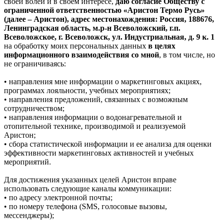
своей волей и в своем интересе,
даю согласие Обществу с
ограниченной ответственностью «Аристон Термо Русь»
(далее – Аристон), адрес местонахождения: Россия, 188676,
Ленинградская область, м.р-н Всеволожский, г.п.
Всеволожское, г. Всеволожск, ул. Индустриальная, д. 9 к. 1
на обработку моих персональных данных
в целях
информационного взаимодействия со мной
, в том числе, но
не ограничиваясь:
• направления мне информации о маркетинговых акциях,
программах лояльности, учебных мероприятиях;
• направления предложений, связанных с возможным
сотрудничеством;
• направления информации о водонагревательной и
отопительной технике, производимой и реализуемой
Аристон;
• сбора статистической информации и ее анализа для оценки
эффективности маркетинговых активностей и учебных
мероприятий.
Для достижения указанных целей Аристон вправе
использовать следующие каналы коммуникации:
• по адресу электронной почты;
• по номеру телефона (SMS, голосовые вызовы,
мессенджеры);