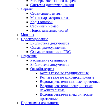
Бойлеры косвенного нагрева
Системы диспетчеризации
Сервис
Сервисные центры
Меню параметров котла
Коды ошибок
Серийный номер
Поиск запасных частей
Монтаж
Проектирование
Библиотека документов
Схемы дымоудаления
Схемы отопления и ГВС
Обучение
Расписание семинаров
Библиотека документов
Онлайн-курсы
Котлы газовые традиционные
Котлы газовые конденсационные
Водонагреватели газовые проточные
Водонагреватели электрические
накопительные
Водонагреватели электрические
проточные
Программы лояльности