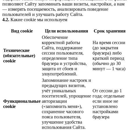
позволяют Сайту запоминать ваши визиты, настройки, а нам
— измерять посещаемость, анализировать поведение
пользователей и улучшать работу Сайта.
4.2.
Какие cookie мы используем
Вид cookie
Цели использования
Срок хранения
Обеспечение
корректной работы
На время сессии
Сайта, поддержание
(до закрытия
Технические
сессии пользователя,
браузера) либо
(обязательные)
определение типа
краткий период
cookie
браузера и устройства,
(обычно до 30
защита от сбоев и
минут — 1 часа)
злоупотреблений.
Запоминание настроек и
предыдущих визитов,
учёт уникальных
От сессии до 1
посетителей, упрощение
года; отдельные
Функциональные
авторизации
если иное не
cookie
(«запомнить меня»),
установлено
сохранение часового
настройками
пояса пользователя,
браузера
улучшение удобства
использования Сайта.