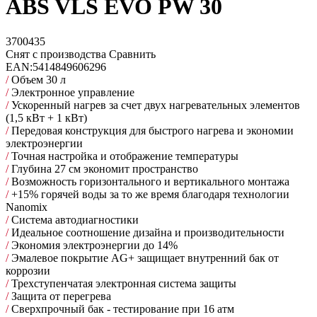
ABS VLS EVO PW 30
3700435
Снят с производства
Сравнить
EAN:
5414849606296
/
Объем 30 л
/
Электронное управление
/
Ускоренный нагрев за счет двух нагревательных элементов
(1,5 кВт + 1 кВт)
/
Передовая конструкция для быстрого нагрева и экономии
электроэнергии
/
Точная настройка и отображение температуры
/
Глубина 27 см экономит пространство
/
Возможность горизонтального и вертикального монтажа
/
+15% горячей воды за то же время благодаря технологии
Nanomix
/
Cистема автодиагностики
/
Идеальное соотношение дизайна и производительности
/
Экономия электроэнергии до 14%
/
Эмалевое покрытие AG+ защищает внутренний бак от
коррозии
/
Трехступенчатая электронная система защиты
/
Защита от перегрева
/
Сверхпрочный бак - тестирование при 16 атм