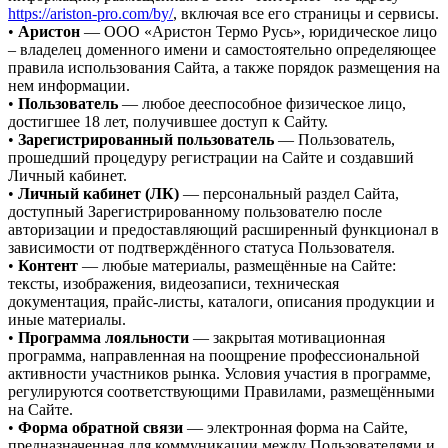
https://ariston-pro.com/by/
, включая все его страницы и сервисы.
•
Аристон
— ООО «Аристон Термо Русь», юридическое лицо
– владелец доменного имени и самостоятельно определяющее
правила использования Сайта, а также порядок размещения на
нем информации.
•
Пользователь
— любое дееспособное физическое лицо,
достигшее 18 лет, получившее доступ к Сайту.
•
Зарегистрированный пользователь
— Пользователь,
прошедший процедуру регистрации на Сайте и создавший
Личный кабинет.
•
Личный кабинет (ЛК)
— персональный раздел Сайта,
доступный Зарегистрированному пользователю после
авторизации и предоставляющий расширенный функционал в
зависимости от подтверждённого статуса Пользователя.
•
Контент
— любые материалы, размещённые на Сайте:
тексты, изображения, видеозаписи, техническая
документация, прайс-листы, каталоги, описания продукции и
иные материалы.
•
Программа лояльности
— закрытая мотивационная
программа, направленная на поощрение профессиональной
активности участников рынка. Условия участия в программе,
регулируются соответствующими Правилами, размещёнными
на Сайте.
•
Форма обратной связи
— электронная форма на Сайте,
предназначенная для коммуникации между Пользователями и