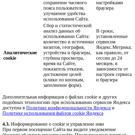
сохранение часового
настройками
пояса пользователя,
браузера
улучшение удобства
использования Сайта.
Сбор и статистический
анализ данных об
В сроки,
использовании Сайта:
установленные
количество и источники
сервисом
визитов, география,
Яндекс.Метрика;
Аналитические
устройства и браузеры,
как правило, от
cookie
глубина просмотра,
сессии до 24
время на Сайте,
месяцев, в
показатель отказов,
зависимости от
достижение целей
настроек сервиса
(клики по кнопкам,
и браузера
заполнение форм).
Дополнительная информация о файлах cookie и других
подобных технологиях при использовании сервисов Яндекса
доступна в
Политике конфиденциальности Яндекса
и
Политике использования файлов cookie Яндекса
4.3.
Информирование о cookie и управление ими
При первом посещении Сайта вы видите уведомление
(баннер) об использовании cookie. Продолжая пользоваться