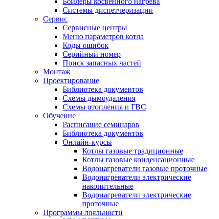
Бойлеры косвенного нагрева
Системы диспетчеризации
Сервис
Сервисные центры
Меню параметров котла
Коды ошибок
Серийный номер
Поиск запасных частей
Монтаж
Проектирование
Библиотека документов
Схемы дымоудаления
Схемы отопления и ГВС
Обучение
Расписание семинаров
Библиотека документов
Онлайн-курсы
Котлы газовые традиционные
Котлы газовые конденсационные
Водонагреватели газовые проточные
Водонагреватели электрические
накопительные
Водонагреватели электрические
проточные
Программы лояльности