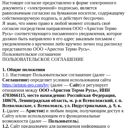
Настоящее согласие предоставлено в форме электронного
документа с «электронной» подписью, является
равнозначным согласию на бумажном носителе, содержащему
собственноручную подпись, и действует бессрочно.
Я знаю, что имею право в любой момент отозвать своё
согласие посредством направления ООО «Аристон Термо
Русь» соответствующего письменного уведомления, которое
должно быть направлено в его адрес заказным письмом с
уведомлением о вручении либо вручено лично под расписку
представителю ООО «Аристон Термо Русь».
Пользовательское соглашение
ПОЛЬЗОВАТЕЛЬСКОЕ СОГЛАШЕНИЕ
1. Общие положения
1.1. Настоящее Пользовательское соглашение (далее —
Соглашение
) определяет условия использования сайта
https://ariston-pro.com/by/
(далее —
Сайт
) и регулирует
отношения между
ООО «Аристон Термо Русь», ИНН
4703066115, место нахождения: Российская Федерация,
188676, Ленинградская область, м. р-н Всеволожский, г. п.
Всеволожское, г. Всеволожск, ул. Индустриальная, д. 9, к.
1.
(далее —
Аристон
) и любым лицом, получающим доступ к
Сайту и/или использующим его функциональные
возможности (далее —
Пользователь
).
1.2.
Сайт предназначен для размещения информации о