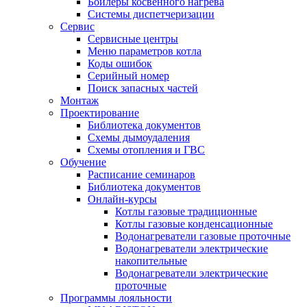
Бойлеры косвенного нагрева
Системы диспетчеризации
Сервис
Сервисные центры
Меню параметров котла
Коды ошибок
Серийный номер
Поиск запасных частей
Монтаж
Проектирование
Библиотека документов
Схемы дымоудаления
Схемы отопления и ГВС
Обучение
Расписание семинаров
Библиотека документов
Онлайн-курсы
Котлы газовые традиционные
Котлы газовые конденсационные
Водонагреватели газовые проточные
Водонагреватели электрические
накопительные
Водонагреватели электрические
проточные
Программы лояльности