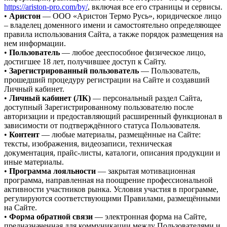
https://ariston-pro.com/by/
, включая все его страницы и сервисы.
•
Аристон
— ООО «Аристон Термо Русь», юридическое лицо
– владелец доменного имени и самостоятельно определяющее
правила использования Сайта, а также порядок размещения на
нем информации.
•
Пользователь
— любое дееспособное физическое лицо,
достигшее 18 лет, получившее доступ к Сайту.
•
Зарегистрированный пользователь
— Пользователь,
прошедший процедуру регистрации на Сайте и создавший
Личный кабинет.
•
Личный кабинет (ЛК)
— персональный раздел Сайта,
доступный Зарегистрированному пользователю после
авторизации и предоставляющий расширенный функционал в
зависимости от подтверждённого статуса Пользователя.
•
Контент
— любые материалы, размещённые на Сайте:
тексты, изображения, видеозаписи, техническая
документация, прайс-листы, каталоги, описания продукции и
иные материалы.
•
Программа лояльности
— закрытая мотивационная
программа, направленная на поощрение профессиональной
активности участников рынка. Условия участия в программе,
регулируются соответствующими Правилами, размещёнными
на Сайте.
•
Форма обратной связи
— электронная форма на Сайте,
предназначенная для коммуникации между Пользователями и