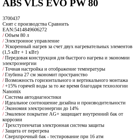
ABS VLS EVO PW 80
3700437
Снят с производства
Сравнить
EAN:
5414849606272
/
Объем 80 л
/
Электронное управление
/
Ускоренный нагрев за счет двух нагревательных элементов
(1,5 кВт + 1 кВт)
/
Передовая конструкция для быстрого нагрева и экономии
электроэнергии
/
Точная настройка и отображение температуры
/
Глубина 27 см экономит пространство
/
Возможность горизонтального и вертикального монтажа
/
+15% горячей воды за то же время благодаря технологии
Nanomix
/
Cистема автодиагностики
/
Идеальное соотношение дизайна и производительности
/
Экономия электроэнергии до 14%
/
Эмалевое покрытие AG+ защищает внутренний бак от
коррозии
/
Трехступенчатая электронная система защиты
/
Защита от перегрева
/
Сверхпрочный бак - тестирование при 16 атм