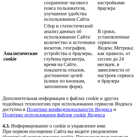
сохранение часового
настройками
пояса пользователя,
браузера
улучшение удобства
использования Сайта.
Сбор и статистический
анализ данных об
В сроки,
использовании Сайта:
установленные
количество и источники
сервисом
визитов, география,
Яндекс.Метрика;
Аналитические
устройства и браузеры,
как правило, от
cookie
глубина просмотра,
сессии до 24
время на Сайте,
месяцев, в
показатель отказов,
зависимости от
достижение целей
настроек сервиса
(клики по кнопкам,
и браузера
заполнение форм).
Дополнительная информация о файлах cookie и других
подобных технологиях при использовании сервисов Яндекса
доступна в
Политике конфиденциальности Яндекса
и
Политике использования файлов cookie Яндекса
4.3.
Информирование о cookie и управление ими
При первом посещении Сайта вы видите уведомление
(баннер) об использовании cookie. Продолжая пользоваться