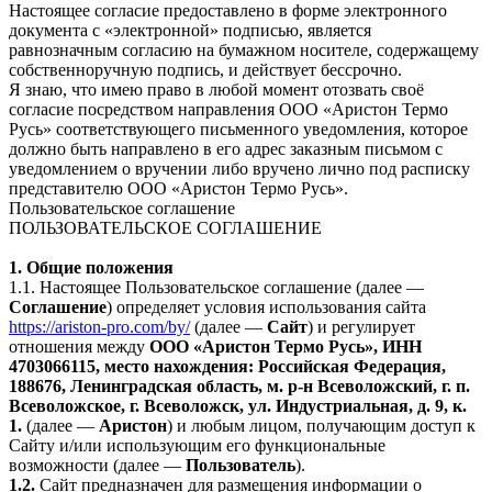
Настоящее согласие предоставлено в форме электронного
документа с «электронной» подписью, является
равнозначным согласию на бумажном носителе, содержащему
собственноручную подпись, и действует бессрочно.
Я знаю, что имею право в любой момент отозвать своё
согласие посредством направления ООО «Аристон Термо
Русь» соответствующего письменного уведомления, которое
должно быть направлено в его адрес заказным письмом с
уведомлением о вручении либо вручено лично под расписку
представителю ООО «Аристон Термо Русь».
Пользовательское соглашение
ПОЛЬЗОВАТЕЛЬСКОЕ СОГЛАШЕНИЕ
1. Общие положения
1.1. Настоящее Пользовательское соглашение (далее —
Соглашение
) определяет условия использования сайта
https://ariston-pro.com/by/
(далее —
Сайт
) и регулирует
отношения между
ООО «Аристон Термо Русь», ИНН
4703066115, место нахождения: Российская Федерация,
188676, Ленинградская область, м. р-н Всеволожский, г. п.
Всеволожское, г. Всеволожск, ул. Индустриальная, д. 9, к.
1.
(далее —
Аристон
) и любым лицом, получающим доступ к
Сайту и/или использующим его функциональные
возможности (далее —
Пользователь
).
1.2.
Сайт предназначен для размещения информации о