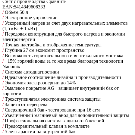
Снят с производства
Сравнить
EAN:
5414849606333
/
Объем 50 л
/
Электронное управление
/
Ускоренный нагрев за счет двух нагревательных элементов
(1,5 кВт + 1 кВт)
/
Передовая конструкция для быстрого нагрева и экономии
электроэнергии
/
Точная настройка и отображение температуры
/
Глубина 27 см экономит пространство
/
Возможность горизонтального и вертикального монтажа
/
+15% горячей воды за то же время благодаря технологии
Nanomix
/
Cистема автодиагностики
/
Идеальное соотношение дизайна и производительности
/
Экономия электроэнергии до 14%
/
Эмалевое покрытие AG+ защищает внутренний бак от
коррозии
/
Трехступенчатая электронная система защиты
/
Защита от перегрева
/
Сверхпрочный бак - тестирование при 16 атм
/
Увеличенный магниевый анод для дополнительной защиты
/
Профессиональная система защиты от бактерий
/
Предохранительный клапан в комплекте
/
5 лет гарантии на внутренний бак