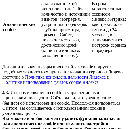
анализ данных об
В сроки,
использовании Сайта:
установленные
количество и источники
сервисом
визитов, география,
Яндекс.Метрика;
Аналитические
устройства и браузеры,
как правило, от
cookie
глубина просмотра,
сессии до 24
время на Сайте,
месяцев, в
показатель отказов,
зависимости от
достижение целей
настроек сервиса
(клики по кнопкам,
и браузера
заполнение форм).
Дополнительная информация о файлах cookie и других
подобных технологиях при использовании сервисов Яндекса
доступна в
Политике конфиденциальности Яндекса
и
Политике использования файлов cookie Яндекса
4.3.
Информирование о cookie и управление ими
При первом посещении Сайта вы видите уведомление
(баннер) об использовании cookie. Продолжая пользоваться
Сайтом, вы соглашаетесь с использованием cookie в
указанных целях.
Вы можете в любой момент удалить функциональные и/
или аналитические cookie или изменить настройки
браузера так, чтобы он их блокировал. Однако это может