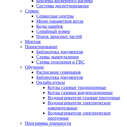
Бойлеры косвенного нагрева
Системы диспетчеризации
Сервис
Сервисные центры
Меню параметров котла
Коды ошибок
Серийный номер
Поиск запасных частей
Монтаж
Проектирование
Библиотека документов
Схемы дымоудаления
Схемы отопления и ГВС
Обучение
Расписание семинаров
Библиотека документов
Онлайн-курсы
Котлы газовые традиционные
Котлы газовые конденсационные
Водонагреватели газовые проточные
Водонагреватели электрические
накопительные
Водонагреватели электрические
проточные
Программы лояльности