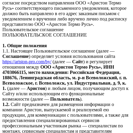
согласие посредством направления ООО «Аристон Термо
Русь» соответствующего письменного уведомления, которое
должно быть направлено в его адрес заказным письмом с
уведомлением о вручении либо вручено лично под расписку
представителю ООО «Аристон Термо Русь».
Пользовательское соглашение
ПОЛЬЗОВАТЕЛЬСКОЕ СОГЛАШЕНИЕ
1. Общие положения
1.1. Настоящее Пользовательское соглашение (далее —
Соглашение
) определяет условия использования сайта
https://ariston-pro.com/by/
(далее —
Сайт
) и регулирует
отношения между
ООО «Аристон Термо Русь», ИНН
4703066115, место нахождения: Российская Федерация,
188676, Ленинградская область, м. р-н Всеволожский, г. п.
Всеволожское, г. Всеволожск, ул. Индустриальная, д. 9, к.
1.
(далее —
Аристон
) и любым лицом, получающим доступ к
Сайту и/или использующим его функциональные
возможности (далее —
Пользователь
).
1.2.
Сайт предназначен для размещения информации о
компании Аристон, выпускаемой и реализуемой ею
продукции, для коммуникации с пользователями, а также для
предоставления специализированных сервисов
профессиональным участникам рынка — специалистам по
монтажу, сервисным специалистам и представителям