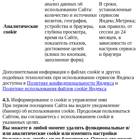
анализ данных об
В сроки,
использовании Сайта:
установленные
количество и источники
сервисом
визитов, география,
Яндекс.Метрика;
Аналитические
устройства и браузеры,
как правило, от
cookie
глубина просмотра,
сессии до 24
время на Сайте,
месяцев, в
показатель отказов,
зависимости от
достижение целей
настроек сервиса
(клики по кнопкам,
и браузера
заполнение форм).
Дополнительная информация о файлах cookie и других
подобных технологиях при использовании сервисов Яндекса
доступна в
Политике конфиденциальности Яндекса
и
Политике использования файлов cookie Яндекса
4.3.
Информирование о cookie и управление ими
При первом посещении Сайта вы видите уведомление
(баннер) об использовании cookie. Продолжая пользоваться
Сайтом, вы соглашаетесь с использованием cookie в
указанных целях.
Вы можете в любой момент удалить функциональные и/
или аналитические cookie или изменить настройки
браузера так, чтобы он их блокировал. Однако это может