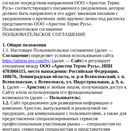
согласие посредством направления ООО «Аристон Термо
Русь» соответствующего письменного уведомления, которое
должно быть направлено в его адрес заказным письмом с
уведомлением о вручении либо вручено лично под расписку
представителю ООО «Аристон Термо Русь».
Пользовательское соглашение
ПОЛЬЗОВАТЕЛЬСКОЕ СОГЛАШЕНИЕ
1. Общие положения
1.1. Настоящее Пользовательское соглашение (далее —
Соглашение
) определяет условия использования сайта
https://ariston-pro.com/by/
(далее —
Сайт
) и регулирует
отношения между
ООО «Аристон Термо Русь», ИНН
4703066115, место нахождения: Российская Федерация,
188676, Ленинградская область, м. р-н Всеволожский, г. п.
Всеволожское, г. Всеволожск, ул. Индустриальная, д. 9, к.
1.
(далее —
Аристон
) и любым лицом, получающим доступ к
Сайту и/или использующим его функциональные
возможности (далее —
Пользователь
).
1.2.
Сайт предназначен для размещения информации о
компании Аристон, выпускаемой и реализуемой ею
продукции, для коммуникации с пользователями, а также для
предоставления специализированных сервисов
профессиональным участникам рынка — специалистам по
монтажу, сервисным специалистам и представителям