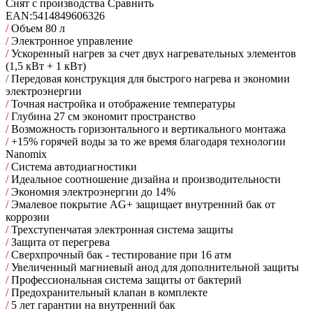
Снят с производства
Сравнить
EAN:
5414849606326
/
Объем 80 л
/
Электронное управление
/
Ускоренный нагрев за счет двух нагревательных элементов
(1,5 кВт + 1 кВт)
/
Передовая конструкция для быстрого нагрева и экономии
электроэнергии
/
Точная настройка и отображение температуры
/
Глубина 27 см экономит пространство
/
Возможность горизонтального и вертикального монтажа
/
+15% горячей воды за то же время благодаря технологии
Nanomix
/
Cистема автодиагностики
/
Идеальное соотношение дизайна и производительности
/
Экономия электроэнергии до 14%
/
Эмалевое покрытие AG+ защищает внутренний бак от
коррозии
/
Трехступенчатая электронная система защиты
/
Защита от перегрева
/
Сверхпрочный бак - тестирование при 16 атм
/
Увеличенный магниевый анод для дополнительной защиты
/
Профессиональная система защиты от бактерий
/
Предохранительный клапан в комплекте
/
5 лет гарантии на внутренний бак