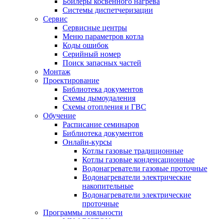
Бойлеры косвенного нагрева
Системы диспетчеризации
Сервис
Сервисные центры
Меню параметров котла
Коды ошибок
Серийный номер
Поиск запасных частей
Монтаж
Проектирование
Библиотека документов
Схемы дымоудаления
Схемы отопления и ГВС
Обучение
Расписание семинаров
Библиотека документов
Онлайн-курсы
Котлы газовые традиционные
Котлы газовые конденсационные
Водонагреватели газовые проточные
Водонагреватели электрические
накопительные
Водонагреватели электрические
проточные
Программы лояльности