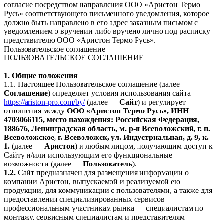
согласие посредством направления ООО «Аристон Термо
Русь» соответствующего письменного уведомления, которое
должно быть направлено в его адрес заказным письмом с
уведомлением о вручении либо вручено лично под расписку
представителю ООО «Аристон Термо Русь».
Пользовательское соглашение
ПОЛЬЗОВАТЕЛЬСКОЕ СОГЛАШЕНИЕ
1. Общие положения
1.1. Настоящее Пользовательское соглашение (далее —
Соглашение
) определяет условия использования сайта
https://ariston-pro.com/by/
(далее —
Сайт
) и регулирует
отношения между
ООО «Аристон Термо Русь», ИНН
4703066115, место нахождения: Российская Федерация,
188676, Ленинградская область, м. р-н Всеволожский, г. п.
Всеволожское, г. Всеволожск, ул. Индустриальная, д. 9, к.
1.
(далее —
Аристон
) и любым лицом, получающим доступ к
Сайту и/или использующим его функциональные
возможности (далее —
Пользователь
).
1.2.
Сайт предназначен для размещения информации о
компании Аристон, выпускаемой и реализуемой ею
продукции, для коммуникации с пользователями, а также для
предоставления специализированных сервисов
профессиональным участникам рынка — специалистам по
монтажу, сервисным специалистам и представителям