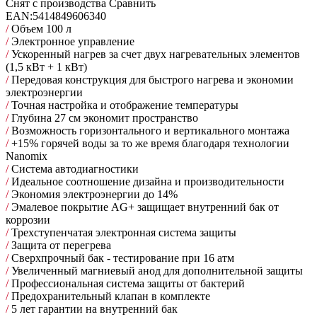
Снят с производства
Сравнить
EAN:
5414849606340
/
Объем 100 л
/
Электронное управление
/
Ускоренный нагрев за счет двух нагревательных элементов
(1,5 кВт + 1 кВт)
/
Передовая конструкция для быстрого нагрева и экономии
электроэнергии
/
Точная настройка и отображение температуры
/
Глубина 27 см экономит пространство
/
Возможность горизонтального и вертикального монтажа
/
+15% горячей воды за то же время благодаря технологии
Nanomix
/
Cистема автодиагностики
/
Идеальное соотношение дизайна и производительности
/
Экономия электроэнергии до 14%
/
Эмалевое покрытие AG+ защищает внутренний бак от
коррозии
/
Трехступенчатая электронная система защиты
/
Защита от перегрева
/
Сверхпрочный бак - тестирование при 16 атм
/
Увеличенный магниевый анод для дополнительной защиты
/
Профессиональная система защиты от бактерий
/
Предохранительный клапан в комплекте
/
5 лет гарантии на внутренний бак