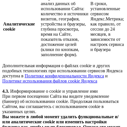
анализ данных об
В сроки,
использовании Сайта:
установленные
количество и источники
сервисом
визитов, география,
Яндекс.Метрика;
Аналитические
устройства и браузеры,
как правило, от
cookie
глубина просмотра,
сессии до 24
время на Сайте,
месяцев, в
показатель отказов,
зависимости от
достижение целей
настроек сервиса
(клики по кнопкам,
и браузера
заполнение форм).
Дополнительная информация о файлах cookie и других
подобных технологиях при использовании сервисов Яндекса
доступна в
Политике конфиденциальности Яндекса
и
Политике использования файлов cookie Яндекса
4.3.
Информирование о cookie и управление ими
При первом посещении Сайта вы видите уведомление
(баннер) об использовании cookie. Продолжая пользоваться
Сайтом, вы соглашаетесь с использованием cookie в
указанных целях.
Вы можете в любой момент удалить функциональные и/
или аналитические cookie или изменить настройки
браузера так, чтобы он их блокировал. Однако это может