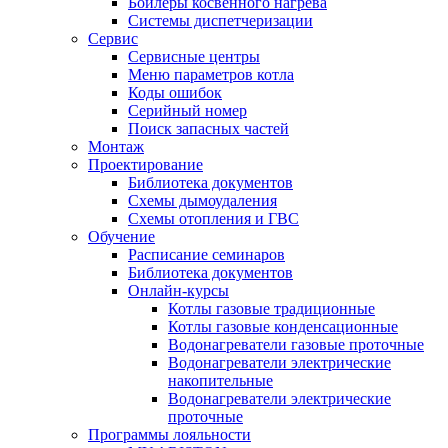
Бойлеры косвенного нагрева
Системы диспетчеризации
Сервис
Сервисные центры
Меню параметров котла
Коды ошибок
Серийный номер
Поиск запасных частей
Монтаж
Проектирование
Библиотека документов
Схемы дымоудаления
Схемы отопления и ГВС
Обучение
Расписание семинаров
Библиотека документов
Онлайн-курсы
Котлы газовые традиционные
Котлы газовые конденсационные
Водонагреватели газовые проточные
Водонагреватели электрические
накопительные
Водонагреватели электрические
проточные
Программы лояльности