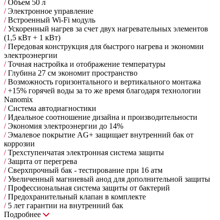
/
Объем 50 л
/
Электронное управление
/
Встроенный Wi-Fi модуль
/
Ускоренный нагрев за счет двух нагревательных элементов
(1,5 кВт + 1 кВт)
/
Передовая конструкция для быстрого нагрева и экономии
электроэнергии
/
Точная настройка и отображение температуры
/
Глубина 27 см экономит пространство
/
Возможность горизонтального и вертикального монтажа
/
+15% горячей воды за то же время благодаря технологии
Nanomix
/
Cистема автодиагностики
/
Идеальное соотношение дизайна и производительности
/
Экономия электроэнергии до 14%
/
Эмалевое покрытие AG+ защищает внутренний бак от
коррозии
/
Трехступенчатая электронная система защиты
/
Защита от перегрева
/
Сверхпрочный бак - тестирование при 16 атм
/
Увеличенный магниевый анод для дополнительной защиты
/
Профессиональная система защиты от бактерий
/
Предохранительный клапан в комплекте
/
5 лет гарантии на внутренний бак
Подробнее