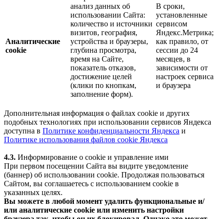
анализ данных об
В сроки,
использовании Сайта:
установленные
количество и источники
сервисом
визитов, география,
Яндекс.Метрика;
Аналитические
устройства и браузеры,
как правило, от
cookie
глубина просмотра,
сессии до 24
время на Сайте,
месяцев, в
показатель отказов,
зависимости от
достижение целей
настроек сервиса
(клики по кнопкам,
и браузера
заполнение форм).
Дополнительная информация о файлах cookie и других
подобных технологиях при использовании сервисов Яндекса
доступна в
Политике конфиденциальности Яндекса
и
Политике использования файлов cookie Яндекса
4.3.
Информирование о cookie и управление ими
При первом посещении Сайта вы видите уведомление
(баннер) об использовании cookie. Продолжая пользоваться
Сайтом, вы соглашаетесь с использованием cookie в
указанных целях.
Вы можете в любой момент удалить функциональные и/
или аналитические cookie или изменить настройки
браузера так, чтобы он их блокировал. Однако это может