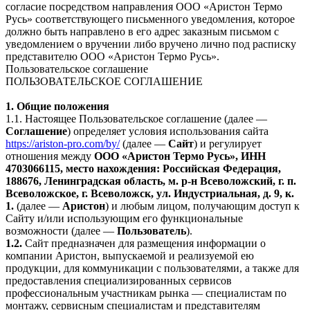
согласие посредством направления ООО «Аристон Термо
Русь» соответствующего письменного уведомления, которое
должно быть направлено в его адрес заказным письмом с
уведомлением о вручении либо вручено лично под расписку
представителю ООО «Аристон Термо Русь».
Пользовательское соглашение
ПОЛЬЗОВАТЕЛЬСКОЕ СОГЛАШЕНИЕ
1. Общие положения
1.1. Настоящее Пользовательское соглашение (далее —
Соглашение
) определяет условия использования сайта
https://ariston-pro.com/by/
(далее —
Сайт
) и регулирует
отношения между
ООО «Аристон Термо Русь», ИНН
4703066115, место нахождения: Российская Федерация,
188676, Ленинградская область, м. р-н Всеволожский, г. п.
Всеволожское, г. Всеволожск, ул. Индустриальная, д. 9, к.
1.
(далее —
Аристон
) и любым лицом, получающим доступ к
Сайту и/или использующим его функциональные
возможности (далее —
Пользователь
).
1.2.
Сайт предназначен для размещения информации о
компании Аристон, выпускаемой и реализуемой ею
продукции, для коммуникации с пользователями, а также для
предоставления специализированных сервисов
профессиональным участникам рынка — специалистам по
монтажу, сервисным специалистам и представителям