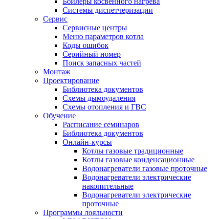
Бойлеры косвенного нагрева
Системы диспетчеризации
Сервис
Сервисные центры
Меню параметров котла
Коды ошибок
Серийный номер
Поиск запасных частей
Монтаж
Проектирование
Библиотека документов
Схемы дымоудаления
Схемы отопления и ГВС
Обучение
Расписание семинаров
Библиотека документов
Онлайн-курсы
Котлы газовые традиционные
Котлы газовые конденсационные
Водонагреватели газовые проточные
Водонагреватели электрические
накопительные
Водонагреватели электрические
проточные
Программы лояльности