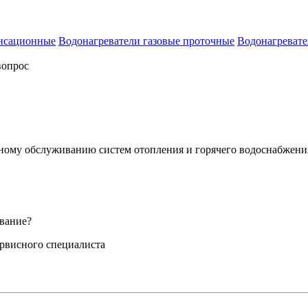
енсационные
Водонагреватели газовые проточные
Водонагревате
вопрос
сному обслуживанию систем отопления и горячего водоснабжени
вание?
ервисного специалиста