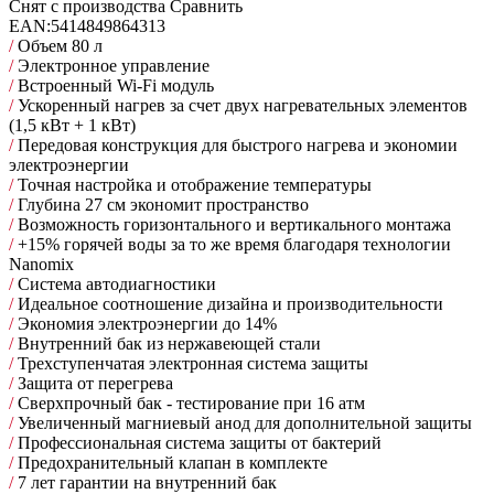
Снят с производства
Сравнить
EAN:
5414849864313
/
Объем 80 л
/
Электронное управление
/
Встроенный Wi-Fi модуль
/
Ускоренный нагрев за счет двух нагревательных элементов
(1,5 кВт + 1 кВт)
/
Передовая конструкция для быстрого нагрева и экономии
электроэнергии
/
Точная настройка и отображение температуры
/
Глубина 27 см экономит пространство
/
Возможность горизонтального и вертикального монтажа
/
+15% горячей воды за то же время благодаря технологии
Nanomix
/
Cистема автодиагностики
/
Идеальное соотношение дизайна и производительности
/
Экономия электроэнергии до 14%
/
Внутренний бак из нержавеющей стали
/
Трехступенчатая электронная система защиты
/
Защита от перегрева
/
Сверхпрочный бак - тестирование при 16 атм
/
Увеличенный магниевый анод для дополнительной защиты
/
Профессиональная система защиты от бактерий
/
Предохранительный клапан в комплекте
/
7 лет гарантии на внутренний бак