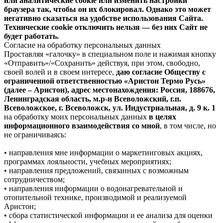
или аналитические cookie или изменить настройки
браузера так, чтобы он их блокировал. Однако это может
негативно сказаться на удобстве использования Сайта.
Технические cookie отключить нельзя — без них Сайт не
будет работать.
Согласие на обработку персональных данных
Проставляя «галочку» в специальном поле и нажимая кнопку
«Отправить»/«Сохранить» действуя, при этом, свободно,
своей волей и в своем интересе,
даю согласие Обществу с
ограниченной ответственностью «Аристон Термо Русь»
(далее – Аристон), адрес местонахождения: Россия, 188676,
Ленинградская область, м.р-н Всеволожский, г.п.
Всеволожское, г. Всеволожск, ул. Индустриальная, д. 9 к. 1
на обработку моих персональных данных
в целях
информационного взаимодействия со мной
, в том числе, но
не ограничиваясь:
• направления мне информации о маркетинговых акциях,
программах лояльности, учебных мероприятиях;
• направления предложений, связанных с возможным
сотрудничеством;
• направления информации о водонагревательной и
отопительной технике, производимой и реализуемой
Аристон;
• сбора статистической информации и ее анализа для оценки