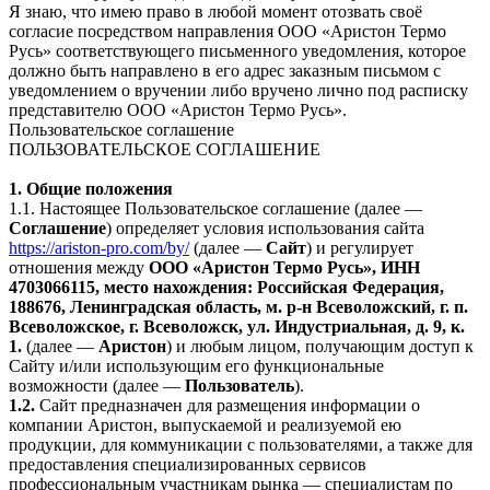
Я знаю, что имею право в любой момент отозвать своё
согласие посредством направления ООО «Аристон Термо
Русь» соответствующего письменного уведомления, которое
должно быть направлено в его адрес заказным письмом с
уведомлением о вручении либо вручено лично под расписку
представителю ООО «Аристон Термо Русь».
Пользовательское соглашение
ПОЛЬЗОВАТЕЛЬСКОЕ СОГЛАШЕНИЕ
1. Общие положения
1.1. Настоящее Пользовательское соглашение (далее —
Соглашение
) определяет условия использования сайта
https://ariston-pro.com/by/
(далее —
Сайт
) и регулирует
отношения между
ООО «Аристон Термо Русь», ИНН
4703066115, место нахождения: Российская Федерация,
188676, Ленинградская область, м. р-н Всеволожский, г. п.
Всеволожское, г. Всеволожск, ул. Индустриальная, д. 9, к.
1.
(далее —
Аристон
) и любым лицом, получающим доступ к
Сайту и/или использующим его функциональные
возможности (далее —
Пользователь
).
1.2.
Сайт предназначен для размещения информации о
компании Аристон, выпускаемой и реализуемой ею
продукции, для коммуникации с пользователями, а также для
предоставления специализированных сервисов
профессиональным участникам рынка — специалистам по