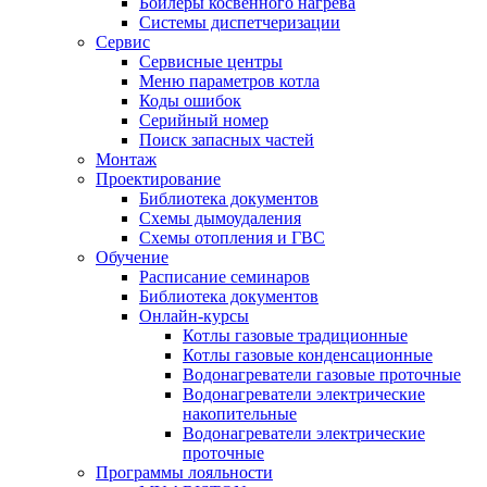
Бойлеры косвенного нагрева
Системы диспетчеризации
Сервис
Сервисные центры
Меню параметров котла
Коды ошибок
Серийный номер
Поиск запасных частей
Монтаж
Проектирование
Библиотека документов
Схемы дымоудаления
Схемы отопления и ГВС
Обучение
Расписание семинаров
Библиотека документов
Онлайн-курсы
Котлы газовые традиционные
Котлы газовые конденсационные
Водонагреватели газовые проточные
Водонагреватели электрические
накопительные
Водонагреватели электрические
проточные
Программы лояльности