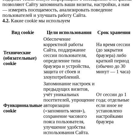
позволяют Сайту запоминать ваши визиты, настройки, а нам
— измерять посещаемость, анализировать поведение
пользователей и улучшать работу Сайта.
4.2.
Какие cookie мы используем
Вид cookie
Цели использования
Срок хранения
Обеспечение
корректной работы
На время сессии
Сайта, поддержание
(до закрытия
Технические
сессии пользователя,
браузера) либо
(обязательные)
определение типа
краткий период
cookie
браузера и устройства,
(обычно до 30
защита от сбоев и
минут — 1 часа)
злоупотреблений.
Запоминание настроек и
предыдущих визитов,
учёт уникальных
От сессии до 1
посетителей, упрощение
года; отдельные
Функциональные
авторизации
если иное не
cookie
(«запомнить меня»),
установлено
сохранение часового
настройками
пояса пользователя,
браузера
улучшение удобства
использования Сайта.