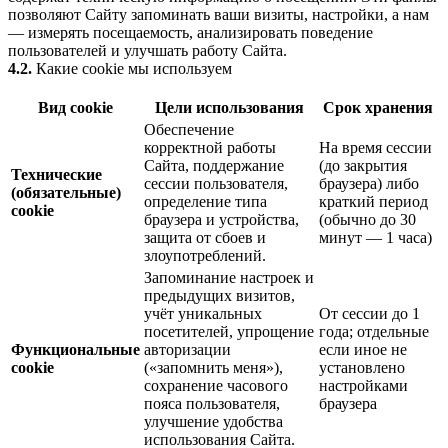
позволяют Сайту запоминать ваши визиты, настройки, а нам
— измерять посещаемость, анализировать поведение
пользователей и улучшать работу Сайта.
4.2.
Какие cookie мы используем
Вид cookie
Цели использования
Срок хранения
Обеспечение
корректной работы
На время сессии
Сайта, поддержание
(до закрытия
Технические
сессии пользователя,
браузера) либо
(обязательные)
определение типа
краткий период
cookie
браузера и устройства,
(обычно до 30
защита от сбоев и
минут — 1 часа)
злоупотреблений.
Запоминание настроек и
предыдущих визитов,
учёт уникальных
От сессии до 1
посетителей, упрощение
года; отдельные
Функциональные
авторизации
если иное не
cookie
(«запомнить меня»),
установлено
сохранение часового
настройками
пояса пользователя,
браузера
улучшение удобства
использования Сайта.