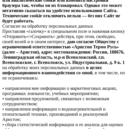
или аналитические cookie или изменить настройки
браузера так, чтобы он их блокировал. Однако это может
негативно сказаться на удобстве использования Сайта.
Технические cookie отключить нельзя — без них Сайт не
будет работать.
Согласие на обработку персональных данных
Проставляя «галочку» в специальном поле и нажимая кнопку
«Отправить»/«Сохранить» действуя, при этом, свободно,
своей волей и в своем интересе,
даю согласие Обществу с
ограниченной ответственностью «Аристон Термо Русь»
(далее – Аристон), адрес местонахождения: Россия, 188676,
Ленинградская область, м.р-н Всеволожский, г.п.
Всеволожское, г. Всеволожск, ул. Индустриальная, д. 9 к. 1
на обработку моих персональных данных
в целях
информационного взаимодействия со мной
, в том числе, но
не ограничиваясь:
• направления мне информации о маркетинговых акциях,
программах лояльности, учебных мероприятиях;
• направления предложений, связанных с возможным
сотрудничеством;
• направления информации о водонагревательной и
отопительной технике, производимой и реализуемой
Аристон;
• сбора статистической информации и ее анализа для оценки