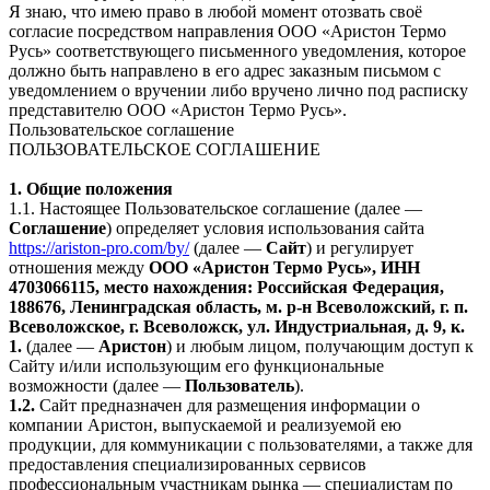
Я знаю, что имею право в любой момент отозвать своё
согласие посредством направления ООО «Аристон Термо
Русь» соответствующего письменного уведомления, которое
должно быть направлено в его адрес заказным письмом с
уведомлением о вручении либо вручено лично под расписку
представителю ООО «Аристон Термо Русь».
Пользовательское соглашение
ПОЛЬЗОВАТЕЛЬСКОЕ СОГЛАШЕНИЕ
1. Общие положения
1.1. Настоящее Пользовательское соглашение (далее —
Соглашение
) определяет условия использования сайта
https://ariston-pro.com/by/
(далее —
Сайт
) и регулирует
отношения между
ООО «Аристон Термо Русь», ИНН
4703066115, место нахождения: Российская Федерация,
188676, Ленинградская область, м. р-н Всеволожский, г. п.
Всеволожское, г. Всеволожск, ул. Индустриальная, д. 9, к.
1.
(далее —
Аристон
) и любым лицом, получающим доступ к
Сайту и/или использующим его функциональные
возможности (далее —
Пользователь
).
1.2.
Сайт предназначен для размещения информации о
компании Аристон, выпускаемой и реализуемой ею
продукции, для коммуникации с пользователями, а также для
предоставления специализированных сервисов
профессиональным участникам рынка — специалистам по