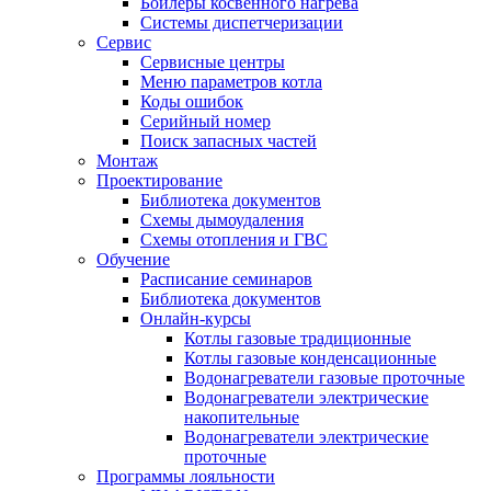
Бойлеры косвенного нагрева
Системы диспетчеризации
Сервис
Сервисные центры
Меню параметров котла
Коды ошибок
Серийный номер
Поиск запасных частей
Монтаж
Проектирование
Библиотека документов
Схемы дымоудаления
Схемы отопления и ГВС
Обучение
Расписание семинаров
Библиотека документов
Онлайн-курсы
Котлы газовые традиционные
Котлы газовые конденсационные
Водонагреватели газовые проточные
Водонагреватели электрические
накопительные
Водонагреватели электрические
проточные
Программы лояльности