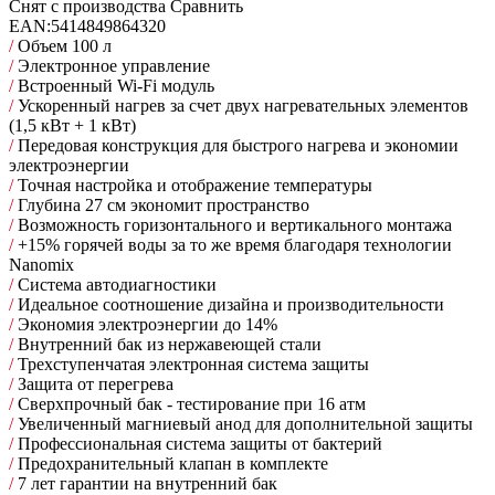
Снят с производства
Сравнить
EAN:
5414849864320
/
Объем 100 л
/
Электронное управление
/
Встроенный Wi-Fi модуль
/
Ускоренный нагрев за счет двух нагревательных элементов
(1,5 кВт + 1 кВт)
/
Передовая конструкция для быстрого нагрева и экономии
электроэнергии
/
Точная настройка и отображение температуры
/
Глубина 27 см экономит пространство
/
Возможность горизонтального и вертикального монтажа
/
+15% горячей воды за то же время благодаря технологии
Nanomix
/
Cистема автодиагностики
/
Идеальное соотношение дизайна и производительности
/
Экономия электроэнергии до 14%
/
Внутренний бак из нержавеющей стали
/
Трехступенчатая электронная система защиты
/
Защита от перегрева
/
Сверхпрочный бак - тестирование при 16 атм
/
Увеличенный магниевый анод для дополнительной защиты
/
Профессиональная система защиты от бактерий
/
Предохранительный клапан в комплекте
/
7 лет гарантии на внутренний бак