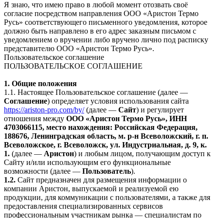
Я знаю, что имею право в любой момент отозвать своё
согласие посредством направления ООО «Аристон Термо
Русь» соответствующего письменного уведомления, которое
должно быть направлено в его адрес заказным письмом с
уведомлением о вручении либо вручено лично под расписку
представителю ООО «Аристон Термо Русь».
Пользовательское соглашение
ПОЛЬЗОВАТЕЛЬСКОЕ СОГЛАШЕНИЕ
1. Общие положения
1.1. Настоящее Пользовательское соглашение (далее —
Соглашение
) определяет условия использования сайта
https://ariston-pro.com/by/
(далее —
Сайт
) и регулирует
отношения между
ООО «Аристон Термо Русь», ИНН
4703066115, место нахождения: Российская Федерация,
188676, Ленинградская область, м. р-н Всеволожский, г. п.
Всеволожское, г. Всеволожск, ул. Индустриальная, д. 9, к.
1.
(далее —
Аристон
) и любым лицом, получающим доступ к
Сайту и/или использующим его функциональные
возможности (далее —
Пользователь
).
1.2.
Сайт предназначен для размещения информации о
компании Аристон, выпускаемой и реализуемой ею
продукции, для коммуникации с пользователями, а также для
предоставления специализированных сервисов
профессиональным участникам рынка — специалистам по