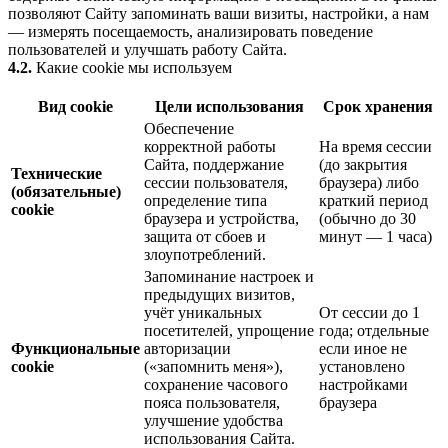
позволяют Сайту запоминать ваши визиты, настройки, а нам
— измерять посещаемость, анализировать поведение
пользователей и улучшать работу Сайта.
4.2.
Какие cookie мы используем
Вид cookie
Цели использования
Срок хранения
Обеспечение
корректной работы
На время сессии
Сайта, поддержание
(до закрытия
Технические
сессии пользователя,
браузера) либо
(обязательные)
определение типа
краткий период
cookie
браузера и устройства,
(обычно до 30
защита от сбоев и
минут — 1 часа)
злоупотреблений.
Запоминание настроек и
предыдущих визитов,
учёт уникальных
От сессии до 1
посетителей, упрощение
года; отдельные
Функциональные
авторизации
если иное не
cookie
(«запомнить меня»),
установлено
сохранение часового
настройками
пояса пользователя,
браузера
улучшение удобства
использования Сайта.