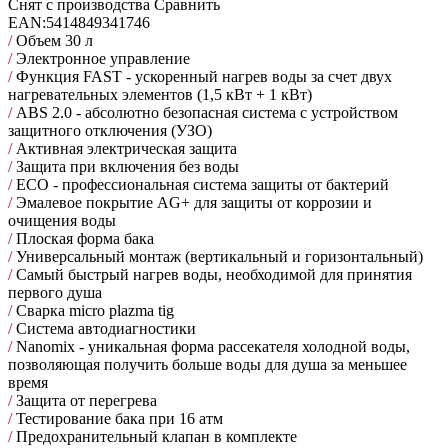
Снят с производства
Сравнить
EAN:
5414849341746
/
Объем 30 л
/
Электронное управление
/
Функция FAST - ускоренный нагрев воды за счет двух
нагревательных элементов (1,5 кВт + 1 кВт)
/
ABS 2.0 - абсолютно безопасная система с устройством
защитного отключения (УЗО)
/
Активная электрическая защита
/
Защита при включения без воды
/
ECO - профессиональная система защиты от бактерий
/
Эмалевое покрытие AG+ для защиты от коррозии и
очищения воды
/
Плоская форма бака
/
Универсальный монтаж (вертикальный и горизонтальный)
/
Самый быстрый нагрев воды, необходимой для принятия
первого душа
/
Сварка micro plazma tig
/
Cистема автодиагностики
/
Nanomix - уникальная форма рассекателя холодной воды,
позволяющая получить больше воды для душа за меньшее
время
/
Защита от перегрева
/
Тестирование бака при 16 атм
/
Предохранительный клапан в комплекте