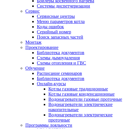
Бойлеры косвенного нагрева
Системы диспетчеризации
Сервис
Сервисные центры
Меню параметров котла
Коды ошибок
Серийный номер
Поиск запасных частей
Монтаж
Проектирование
Библиотека документов
Схемы дымоудаления
Схемы отопления и ГВС
Обучение
Расписание семинаров
Библиотека документов
Онлайн-курсы
Котлы газовые традиционные
Котлы газовые конденсационные
Водонагреватели газовые проточные
Водонагреватели электрические
накопительные
Водонагреватели электрические
проточные
Программы лояльности