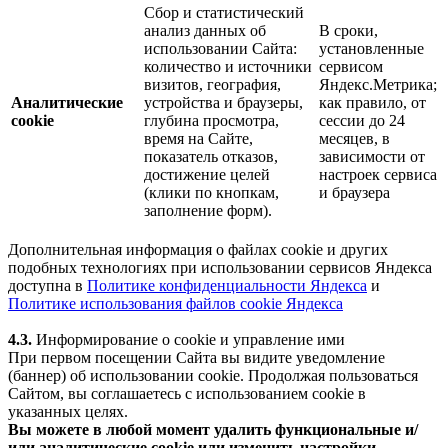
Сбор и статистический
анализ данных об
В сроки,
использовании Сайта:
установленные
количество и источники
сервисом
визитов, география,
Яндекс.Метрика;
Аналитические
устройства и браузеры,
как правило, от
cookie
глубина просмотра,
сессии до 24
время на Сайте,
месяцев, в
показатель отказов,
зависимости от
достижение целей
настроек сервиса
(клики по кнопкам,
и браузера
заполнение форм).
Дополнительная информация о файлах cookie и других
подобных технологиях при использовании сервисов Яндекса
доступна в
Политике конфиденциальности Яндекса
и
Политике использования файлов cookie Яндекса
4.3.
Информирование о cookie и управление ими
При первом посещении Сайта вы видите уведомление
(баннер) об использовании cookie. Продолжая пользоваться
Сайтом, вы соглашаетесь с использованием cookie в
указанных целях.
Вы можете в любой момент удалить функциональные и/
или аналитические cookie или изменить настройки