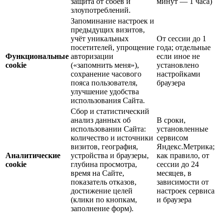
защита от сбоев и
минут — 1 часа)
злоупотреблений.
Запоминание настроек и
предыдущих визитов,
учёт уникальных
От сессии до 1
посетителей, упрощение
года; отдельные
Функциональные
авторизации
если иное не
cookie
(«запомнить меня»),
установлено
сохранение часового
настройками
пояса пользователя,
браузера
улучшение удобства
использования Сайта.
Сбор и статистический
анализ данных об
В сроки,
использовании Сайта:
установленные
количество и источники
сервисом
визитов, география,
Яндекс.Метрика;
Аналитические
устройства и браузеры,
как правило, от
cookie
глубина просмотра,
сессии до 24
время на Сайте,
месяцев, в
показатель отказов,
зависимости от
достижение целей
настроек сервиса
(клики по кнопкам,
и браузера
заполнение форм).