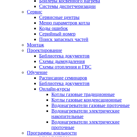
Бойлеры косвенного нагрева
Системы диспетчеризации
Сервис
Сервисные центры
Меню параметров котла
Коды ошибок
Серийный номер
Поиск запасных частей
Монтаж
Проектирование
Библиотека документов
Схемы дымоудаления
Схемы отопления и ГВС
Обучение
Расписание семинаров
Библиотека документов
Онлайн-курсы
Котлы газовые традиционные
Котлы газовые конденсационные
Водонагреватели газовые проточные
Водонагреватели электрические
накопительные
Водонагреватели электрические
проточные
Программы лояльности