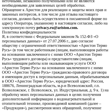
неточными, незаконно полученными или не являются
необходимыми для заявленных целей обработки.
Обращение к Аристон для реализации и защиты моих прав и
законных интересов, в том числе для отзыва настоящего
согласия, должно быть осуществлено в письменной форме по
адресу Оператора, указанному в настоящем согласии, либо на
электронную почту
privacy.ru@ariston.com.
Политика конфиденциальности
Я, в соответствии с Федеральным законом № 152-ФЗ «О
персональных данных» от 27.07.2006 г., даю согласие
обществу с ограниченной ответственностью «Аристон Термо
Русь» (в том числе работникам (лицам, выполняющим работы
на основании заключенного с ними ООО «Аристон Термо
Русь» трудового договора) и представителям (лицам,
выполняющим работы или оказывающим услуги ООО
«Аристон Термо Русь» на основании заключенного с ними
ООО «Аристон Термо Русь» гражданско-правового договора
и имеющим доступ к персональным данным, обрабатываемым
в ООО «Аристон Термо Русь», юридический адрес: Россия,
188676, Ленинградская область, м.р-н Всеволожский, г.п.
Всеволожское, г. Всеволожск, ул. Индустриальная, д. 9 к. 1) на
обработку моих персональных данных в целях получения
дополнительной информации о водонагревательной и
отопительной технике, производимой компанией (далее –
«Продукция»), рассмотрения моих обращений, получение