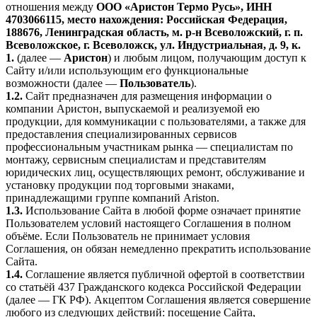
отношения между
ООО «Аристон Термо Русь», ИНН
4703066115, место нахождения: Российская Федерация,
188676, Ленинградская область, м. р-н Всеволожский, г. п.
Всеволожское, г. Всеволожск, ул. Индустриальная, д. 9, к.
1.
(далее —
Аристон
) и любым лицом, получающим доступ к
Сайту и/или использующим его функциональные
возможности (далее —
Пользователь
).
1.2.
Сайт предназначен для размещения информации о
компании Аристон, выпускаемой и реализуемой ею
продукции, для коммуникации с пользователями, а также для
предоставления специализированных сервисов
профессиональным участникам рынка — специалистам по
монтажу, сервисным специалистам и представителям
юридических лиц, осуществляющих ремонт, обслуживание и
установку продукции под торговыми знаками,
принадлежащими группе компаний Ariston.
1.3.
Использование Сайта в любой форме означает принятие
Пользователем условий настоящего Соглашения в полном
объёме. Если Пользователь не принимает условия
Соглашения, он обязан немедленно прекратить использование
Сайта.
1.4.
Соглашение является публичной офертой в соответствии
со статьёй 437 Гражданского кодекса Российской Федерации
(далее — ГК РФ). Акцептом Соглашения является совершение
любого из следующих действий: посещение Сайта,