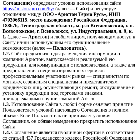
Соглашение
) определяет условия использования сайта
https://ariston-pro.com/by/
(далее —
Сайт
) и регулирует
отношения между
ООО «Аристон Термо Русь», ИНН
4703066115, место нахождения: Российская Федерация,
188676, Ленинградская область, м. р-н Всеволожский, г. п.
Всеволожское, г. Всеволожск, ул. Индустриальная, д. 9, к.
1.
(далее —
Аристон
) и любым лицом, получающим доступ к
Сайту и/или использующим его функциональные
возможности (далее —
Пользователь
).
1.2.
Сайт предназначен для размещения информации о
компании Аристон, выпускаемой и реализуемой ею
продукции, для коммуникации с пользователями, а также для
предоставления специализированных сервисов
профессиональным участникам рынка — специалистам по
монтажу, сервисным специалистам и представителям
юридических лиц, осуществляющих ремонт, обслуживание и
установку продукции под торговыми знаками,
принадлежащими группе компаний Ariston.
1.3.
Использование Сайта в любой форме означает принятие
Пользователем условий настоящего Соглашения в полном
объёме. Если Пользователь не принимает условия
Соглашения, он обязан немедленно прекратить использование
Сайта.
1.4.
Соглашение является публичной офертой в соответствии
со статьёй 437 Гражданского кодекса Российской Федерации