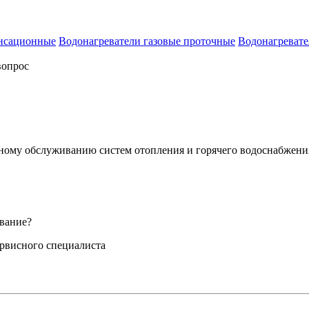
енсационные
Водонагреватели газовые проточные
Водонагревате
вопрос
сному обслуживанию систем отопления и горячего водоснабжени
вание?
ервисного специалиста