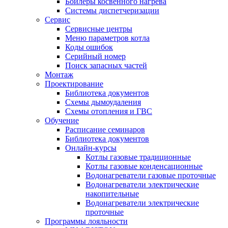
Бойлеры косвенного нагрева
Системы диспетчеризации
Сервис
Сервисные центры
Меню параметров котла
Коды ошибок
Серийный номер
Поиск запасных частей
Монтаж
Проектирование
Библиотека документов
Схемы дымоудаления
Схемы отопления и ГВС
Обучение
Расписание семинаров
Библиотека документов
Онлайн-курсы
Котлы газовые традиционные
Котлы газовые конденсационные
Водонагреватели газовые проточные
Водонагреватели электрические
накопительные
Водонагреватели электрические
проточные
Программы лояльности