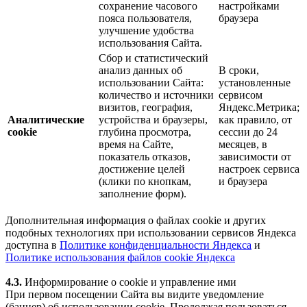
сохранение часового
настройками
пояса пользователя,
браузера
улучшение удобства
использования Сайта.
Сбор и статистический
анализ данных об
В сроки,
использовании Сайта:
установленные
количество и источники
сервисом
визитов, география,
Яндекс.Метрика;
Аналитические
устройства и браузеры,
как правило, от
cookie
глубина просмотра,
сессии до 24
время на Сайте,
месяцев, в
показатель отказов,
зависимости от
достижение целей
настроек сервиса
(клики по кнопкам,
и браузера
заполнение форм).
Дополнительная информация о файлах cookie и других
подобных технологиях при использовании сервисов Яндекса
доступна в
Политике конфиденциальности Яндекса
и
Политике использования файлов cookie Яндекса
4.3.
Информирование о cookie и управление ими
При первом посещении Сайта вы видите уведомление
(баннер) об использовании cookie. Продолжая пользоваться