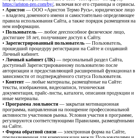
https://ariston-pro.com/by/
, включая все его страницы и сервисы.
•
Аристон
— ООО «Аристон Термо Русь», юридическое лицо
– владелец доменного имени и самостоятельно определяющее
правила использования Сайта, а также порядок размещения на
нем информации.
•
Пользователь
— любое дееспособное физическое лицо,
достигшее 18 лет, получившее доступ к Сайту.
•
Зарегистрированный пользователь
— Пользователь,
прошедший процедуру регистрации на Сайте и создавший
Личный кабинет.
•
Личный кабинет (ЛК)
— персональный раздел Сайта,
доступный Зарегистрированному пользователю после
авторизации и предоставляющий расширенный функционал в
зависимости от подтверждённого статуса Пользователя.
•
Контент
— любые материалы, размещённые на Сайте:
тексты, изображения, видеозаписи, техническая
документация, прайс-листы, каталоги, описания продукции и
иные материалы.
•
Программа лояльности
— закрытая мотивационная
программа, направленная на поощрение профессиональной
активности участников рынка. Условия участия в программе,
регулируются соответствующими Правилами, размещёнными
на Сайте.
•
Форма обратной связи
— электронная форма на Сайте,
предназначенная для коммуникации между Пользователями и