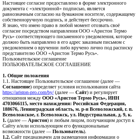
Настоящее согласие предоставлено в форме электронного
документа с «электронной» подписью, является
равнозначным согласию на бумажном носителе, содержащему
собственноручную подпись, и действует бессрочно.
Я знаю, что имею право в любой момент отозвать своё
согласие посредством направления ООО «Аристон Термо
Русь» соответствующего письменного уведомления, которое
должно быть направлено в его адрес заказным письмом с
уведомлением о вручении либо вручено лично под расписку
представителю ООО «Аристон Термо Русь».
Пользовательское соглашение
ПОЛЬЗОВАТЕЛЬСКОЕ СОГЛАШЕНИЕ
1. Общие положения
1.1. Настоящее Пользовательское соглашение (далее —
Соглашение
) определяет условия использования сайта
https://ariston-pro.com/by/
(далее —
Сайт
) и регулирует
отношения между
ООО «Аристон Термо Русь», ИНН
4703066115, место нахождения: Российская Федерация,
188676, Ленинградская область, м. р-н Всеволожский, г. п.
Всеволожское, г. Всеволожск, ул. Индустриальная, д. 9, к.
1.
(далее —
Аристон
) и любым лицом, получающим доступ к
Сайту и/или использующим его функциональные
возможности (далее —
Пользователь
).
1.2.
Сайт предназначен для размещения информации о