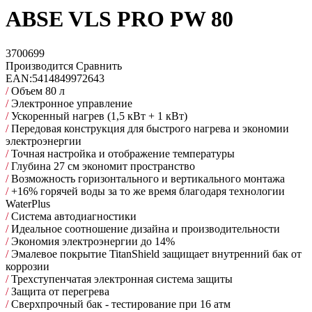
ABSE VLS PRO PW 80
3700699
Производится
Сравнить
EAN:
5414849972643
/
Объем 80 л
/
Электронное управление
/
Ускоренный нагрев (1,5 кВт + 1 кВт)
/
Передовая конструкция для быстрого нагрева и экономии
электроэнергии
/
Точная настройка и отображение температуры
/
Глубина 27 см экономит пространство
/
Возможность горизонтального и вертикального монтажа
/
+16% горячей воды за то же время благодаря технологии
WaterPlus
/
Cистема автодиагностики
/
Идеальное соотношение дизайна и производительности
/
Экономия электроэнергии до 14%
/
Эмалевое покрытие TitanShield защищает внутренний бак от
коррозии
/
Трехступенчатая электронная система защиты
/
Защита от перегрева
/
Сверхпрочный бак - тестирование при 16 атм