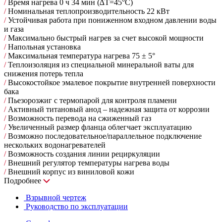
/
Время нагрева 0 ч 34 мин (∆Т=45°С)
/
Номинальная теплопроизводительность 22 кВт
/
Устойчивая работа при пониженном входном давлении воды
и газа
/
Максимально быстрый нагрев за счет высокой мощности
/
Напольная установка
/
Максимальная температура нагрева 75 ± 5°
/
Теплоизоляция из специальной минеральной ваты для
снижения потерь тепла
/
Высокостойкое эмалевое покрытие внутренней поверхности
бака
/
Пьезорозжиг с термопарой для контроля пламени
/
Активный титановый анод – надежная защита от коррозии
/
Возможность перевода на сжиженный газ
/
Увеличенный размер фланца облегчает эксплуатацию
/
Возможно последовательное/параллельное подключение
нескольких водонагревателей
/
Возможность создания линии рециркуляции
/
Внешний регулятор температуры нагрева воды
/
Внешний корпус из виниловой кожи
Подробнее
Взрывной чертеж
Руководство по эксплуатации