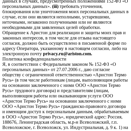
данных в случаях, предусмотренных положениями 152-ФЗ «О
персональных данных».
(iii)
требовать уточнения,
блокирования или уничтожения моих персональных данных в
случае, если они являются неполными, устаревшими,
неточными, незаконно полученными или не являются
необходимыми для заявленных целей обработки.
Обращение к Аристон для реализации и защиты моих прав и
законных интересов, в том числе для отзыва настоящего
согласия, должно быть осуществлено в письменной форме по
адресу Оператора, указанному в настоящем согласии, либо на
электронную почту
privacy.ru@ariston.com.
Политика конфиденциальности
Я, в соответствии с Федеральным законом № 152-ФЗ «О
персональных данных» от 27.07.2006 г., даю согласие
обществу с ограниченной ответственностью «Аристон Термо
Русь» (в том числе работникам (лицам, выполняющим работы
на основании заключенного с ними ООО «Аристон Термо
Русь» трудового договора) и представителям (лицам,
выполняющим работы или оказывающим услуги ООО
«Аристон Термо Русь» на основании заключенного с ними
ООО «Аристон Термо Русь» гражданско-правового договора
и имеющим доступ к персональным данным, обрабатываемым
в ООО «Аристон Термо Русь», юридический адрес: Россия,
188676, Ленинградская область, м.р-н Всеволожский, г.п.
Всеволожское, г. Всеволожск, ул. Индустриальная, д. 9 к. 1) на