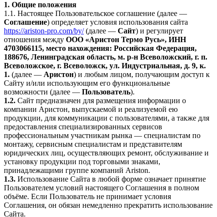
1. Общие положения
1.1. Настоящее Пользовательское соглашение (далее —
Соглашение
) определяет условия использования сайта
https://ariston-pro.com/by/
(далее —
Сайт
) и регулирует
отношения между
ООО «Аристон Термо Русь», ИНН
4703066115, место нахождения: Российская Федерация,
188676, Ленинградская область, м. р-н Всеволожский, г. п.
Всеволожское, г. Всеволожск, ул. Индустриальная, д. 9, к.
1.
(далее —
Аристон
) и любым лицом, получающим доступ к
Сайту и/или использующим его функциональные
возможности (далее —
Пользователь
).
1.2.
Сайт предназначен для размещения информации о
компании Аристон, выпускаемой и реализуемой ею
продукции, для коммуникации с пользователями, а также для
предоставления специализированных сервисов
профессиональным участникам рынка — специалистам по
монтажу, сервисным специалистам и представителям
юридических лиц, осуществляющих ремонт, обслуживание и
установку продукции под торговыми знаками,
принадлежащими группе компаний Ariston.
1.3.
Использование Сайта в любой форме означает принятие
Пользователем условий настоящего Соглашения в полном
объёме. Если Пользователь не принимает условия
Соглашения, он обязан немедленно прекратить использование
Сайта.