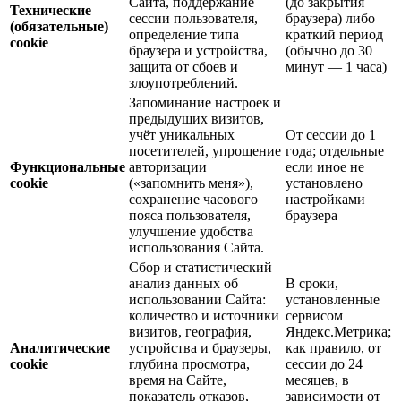
Сайта, поддержание
(до закрытия
Технические
сессии пользователя,
браузера) либо
(обязательные)
определение типа
краткий период
cookie
браузера и устройства,
(обычно до 30
защита от сбоев и
минут — 1 часа)
злоупотреблений.
Запоминание настроек и
предыдущих визитов,
учёт уникальных
От сессии до 1
посетителей, упрощение
года; отдельные
Функциональные
авторизации
если иное не
cookie
(«запомнить меня»),
установлено
сохранение часового
настройками
пояса пользователя,
браузера
улучшение удобства
использования Сайта.
Сбор и статистический
анализ данных об
В сроки,
использовании Сайта:
установленные
количество и источники
сервисом
визитов, география,
Яндекс.Метрика;
Аналитические
устройства и браузеры,
как правило, от
cookie
глубина просмотра,
сессии до 24
время на Сайте,
месяцев, в
показатель отказов,
зависимости от