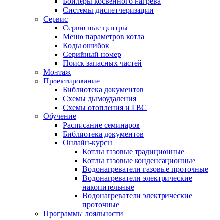
Бойлеры косвенного нагрева
Системы диспетчеризации
Сервис
Сервисные центры
Меню параметров котла
Коды ошибок
Серийный номер
Поиск запасных частей
Монтаж
Проектирование
Библиотека документов
Схемы дымоудаления
Схемы отопления и ГВС
Обучение
Расписание семинаров
Библиотека документов
Онлайн-курсы
Котлы газовые традиционные
Котлы газовые конденсационные
Водонагреватели газовые проточные
Водонагреватели электрические
накопительные
Водонагреватели электрические
проточные
Программы лояльности