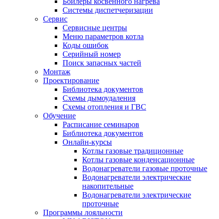
Бойлеры косвенного нагрева
Системы диспетчеризации
Сервис
Сервисные центры
Меню параметров котла
Коды ошибок
Серийный номер
Поиск запасных частей
Монтаж
Проектирование
Библиотека документов
Схемы дымоудаления
Схемы отопления и ГВС
Обучение
Расписание семинаров
Библиотека документов
Онлайн-курсы
Котлы газовые традиционные
Котлы газовые конденсационные
Водонагреватели газовые проточные
Водонагреватели электрические
накопительные
Водонагреватели электрические
проточные
Программы лояльности