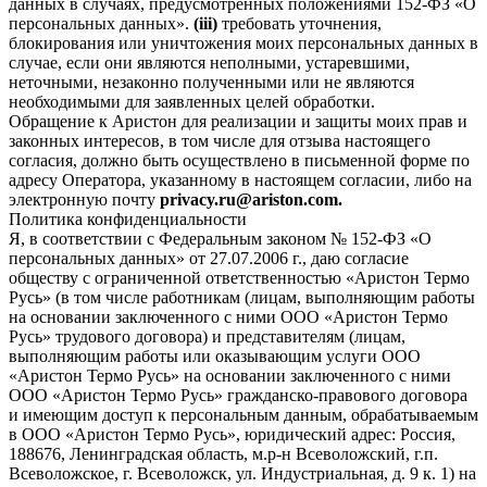
данных в случаях, предусмотренных положениями 152-ФЗ «О
персональных данных».
(iii)
требовать уточнения,
блокирования или уничтожения моих персональных данных в
случае, если они являются неполными, устаревшими,
неточными, незаконно полученными или не являются
необходимыми для заявленных целей обработки.
Обращение к Аристон для реализации и защиты моих прав и
законных интересов, в том числе для отзыва настоящего
согласия, должно быть осуществлено в письменной форме по
адресу Оператора, указанному в настоящем согласии, либо на
электронную почту
privacy.ru@ariston.com.
Политика конфиденциальности
Я, в соответствии с Федеральным законом № 152-ФЗ «О
персональных данных» от 27.07.2006 г., даю согласие
обществу с ограниченной ответственностью «Аристон Термо
Русь» (в том числе работникам (лицам, выполняющим работы
на основании заключенного с ними ООО «Аристон Термо
Русь» трудового договора) и представителям (лицам,
выполняющим работы или оказывающим услуги ООО
«Аристон Термо Русь» на основании заключенного с ними
ООО «Аристон Термо Русь» гражданско-правового договора
и имеющим доступ к персональным данным, обрабатываемым
в ООО «Аристон Термо Русь», юридический адрес: Россия,
188676, Ленинградская область, м.р-н Всеволожский, г.п.
Всеволожское, г. Всеволожск, ул. Индустриальная, д. 9 к. 1) на