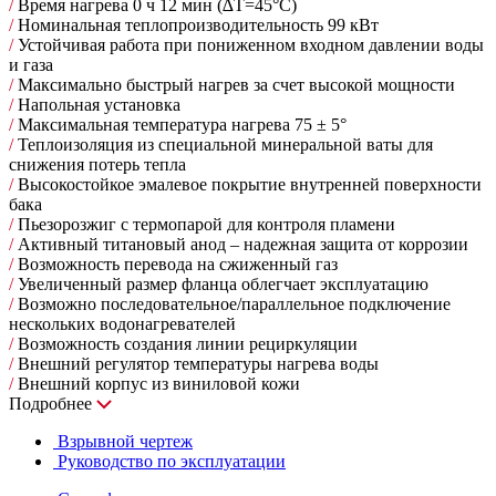
/
Время нагрева 0 ч 12 мин (∆Т=45°С)
/
Номинальная теплопроизводительность 99 кВт
/
Устойчивая работа при пониженном входном давлении воды
и газа
/
Максимально быстрый нагрев за счет высокой мощности
/
Напольная установка
/
Максимальная температура нагрева 75 ± 5°
/
Теплоизоляция из специальной минеральной ваты для
снижения потерь тепла
/
Высокостойкое эмалевое покрытие внутренней поверхности
бака
/
Пьезорозжиг с термопарой для контроля пламени
/
Активный титановый анод – надежная защита от коррозии
/
Возможность перевода на сжиженный газ
/
Увеличенный размер фланца облегчает эксплуатацию
/
Возможно последовательное/параллельное подключение
нескольких водонагревателей
/
Возможность создания линии рециркуляции
/
Внешний регулятор температуры нагрева воды
/
Внешний корпус из виниловой кожи
Подробнее
Взрывной чертеж
Руководство по эксплуатации