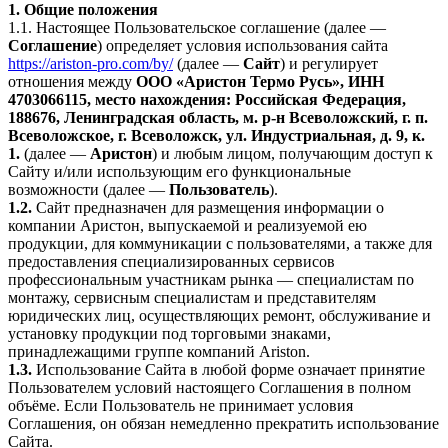
1. Общие положения
1.1. Настоящее Пользовательское соглашение (далее —
Соглашение
) определяет условия использования сайта
https://ariston-pro.com/by/
(далее —
Сайт
) и регулирует
отношения между
ООО «Аристон Термо Русь», ИНН
4703066115, место нахождения: Российская Федерация,
188676, Ленинградская область, м. р-н Всеволожский, г. п.
Всеволожское, г. Всеволожск, ул. Индустриальная, д. 9, к.
1.
(далее —
Аристон
) и любым лицом, получающим доступ к
Сайту и/или использующим его функциональные
возможности (далее —
Пользователь
).
1.2.
Сайт предназначен для размещения информации о
компании Аристон, выпускаемой и реализуемой ею
продукции, для коммуникации с пользователями, а также для
предоставления специализированных сервисов
профессиональным участникам рынка — специалистам по
монтажу, сервисным специалистам и представителям
юридических лиц, осуществляющих ремонт, обслуживание и
установку продукции под торговыми знаками,
принадлежащими группе компаний Ariston.
1.3.
Использование Сайта в любой форме означает принятие
Пользователем условий настоящего Соглашения в полном
объёме. Если Пользователь не принимает условия
Соглашения, он обязан немедленно прекратить использование
Сайта.