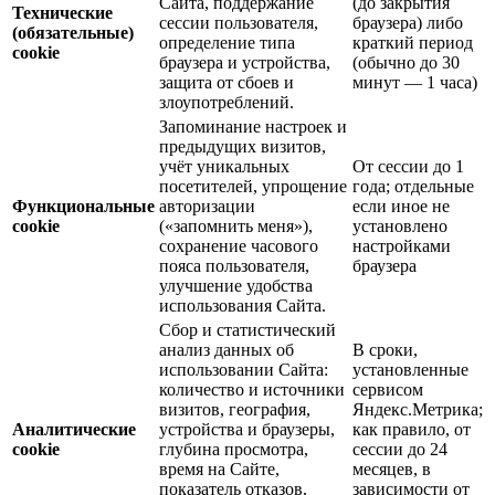
Сайта, поддержание
(до закрытия
Технические
сессии пользователя,
браузера) либо
(обязательные)
определение типа
краткий период
cookie
браузера и устройства,
(обычно до 30
защита от сбоев и
минут — 1 часа)
злоупотреблений.
Запоминание настроек и
предыдущих визитов,
учёт уникальных
От сессии до 1
посетителей, упрощение
года; отдельные
Функциональные
авторизации
если иное не
cookie
(«запомнить меня»),
установлено
сохранение часового
настройками
пояса пользователя,
браузера
улучшение удобства
использования Сайта.
Сбор и статистический
анализ данных об
В сроки,
использовании Сайта:
установленные
количество и источники
сервисом
визитов, география,
Яндекс.Метрика;
Аналитические
устройства и браузеры,
как правило, от
cookie
глубина просмотра,
сессии до 24
время на Сайте,
месяцев, в
показатель отказов,
зависимости от