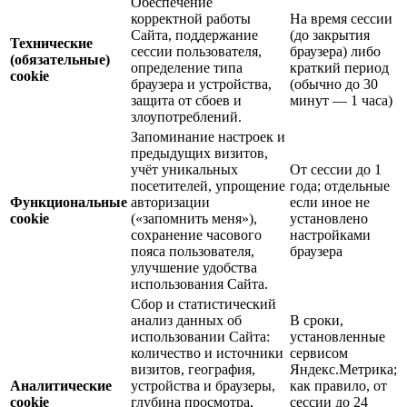
Обеспечение
корректной работы
На время сессии
Сайта, поддержание
(до закрытия
Технические
сессии пользователя,
браузера) либо
(обязательные)
определение типа
краткий период
cookie
браузера и устройства,
(обычно до 30
защита от сбоев и
минут — 1 часа)
злоупотреблений.
Запоминание настроек и
предыдущих визитов,
учёт уникальных
От сессии до 1
посетителей, упрощение
года; отдельные
Функциональные
авторизации
если иное не
cookie
(«запомнить меня»),
установлено
сохранение часового
настройками
пояса пользователя,
браузера
улучшение удобства
использования Сайта.
Сбор и статистический
анализ данных об
В сроки,
использовании Сайта:
установленные
количество и источники
сервисом
визитов, география,
Яндекс.Метрика;
Аналитические
устройства и браузеры,
как правило, от
cookie
глубина просмотра,
сессии до 24