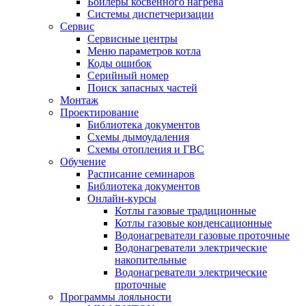
Бойлеры косвенного нагрева
Системы диспетчеризации
Сервис
Сервисные центры
Меню параметров котла
Коды ошибок
Серийный номер
Поиск запасных частей
Монтаж
Проектирование
Библиотека документов
Схемы дымоудаления
Схемы отопления и ГВС
Обучение
Расписание семинаров
Библиотека документов
Онлайн-курсы
Котлы газовые традиционные
Котлы газовые конденсационные
Водонагреватели газовые проточные
Водонагреватели электрические
накопительные
Водонагреватели электрические
проточные
Программы лояльности