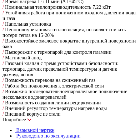
/
Время нагрева 1 ч 11 мин (∆Т=45°С)
/
Номинальная теплопроизводительность 7,22 кВт
/
Устойчивая работа при пониженном входном давлении воды
и газа
/
Напольная установка
/
Пенополиуретановая теплоизоляция, позволяет снизить
потери тепла на 15-20%
/
Высокостойкое эмалевое покрытие внутренней поверхности
бака
/
Пьезорозжиг с термопарой для контроля пламени
/
Магниевый анод
/
Газовый клапан с тремя устройствами безопасности:
термопара, датчик предельной температуры и датчик
дымоудаления
/
Возможность перевода на сжиженный газ
/
Работа без подключения к электрической сети
/
Возможно последовательное/параллельное подключение
нескольких водонагревателей
/
Возможность создания линии рециркуляции
/
Внешний регулятор температуры нагрева воды
/
Внешний корпус из стали
Подробнее
Взрывной чертеж
Руководство по эксплуатации