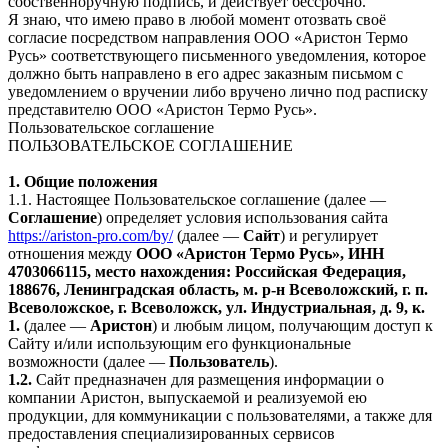
собственноручную подпись, и действует бессрочно.
Я знаю, что имею право в любой момент отозвать своё
согласие посредством направления ООО «Аристон Термо
Русь» соответствующего письменного уведомления, которое
должно быть направлено в его адрес заказным письмом с
уведомлением о вручении либо вручено лично под расписку
представителю ООО «Аристон Термо Русь».
Пользовательское соглашение
ПОЛЬЗОВАТЕЛЬСКОЕ СОГЛАШЕНИЕ
1. Общие положения
1.1. Настоящее Пользовательское соглашение (далее —
Соглашение
) определяет условия использования сайта
https://ariston-pro.com/by/
(далее —
Сайт
) и регулирует
отношения между
ООО «Аристон Термо Русь», ИНН
4703066115, место нахождения: Российская Федерация,
188676, Ленинградская область, м. р-н Всеволожский, г. п.
Всеволожское, г. Всеволожск, ул. Индустриальная, д. 9, к.
1.
(далее —
Аристон
) и любым лицом, получающим доступ к
Сайту и/или использующим его функциональные
возможности (далее —
Пользователь
).
1.2.
Сайт предназначен для размещения информации о
компании Аристон, выпускаемой и реализуемой ею
продукции, для коммуникации с пользователями, а также для
предоставления специализированных сервисов