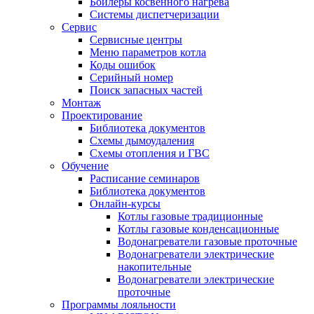
Бойлеры косвенного нагрева
Системы диспетчеризации
Сервис
Сервисные центры
Меню параметров котла
Коды ошибок
Серийный номер
Поиск запасных частей
Монтаж
Проектирование
Библиотека документов
Схемы дымоудаления
Схемы отопления и ГВС
Обучение
Расписание семинаров
Библиотека документов
Онлайн-курсы
Котлы газовые традиционные
Котлы газовые конденсационные
Водонагреватели газовые проточные
Водонагреватели электрические
накопительные
Водонагреватели электрические
проточные
Программы лояльности