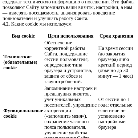
содержат техническую информацию о посещении. Эти файлы
позволяют Сайту запоминать ваши визиты, настройки, а нам
— измерять посещаемость, анализировать поведение
пользователей и улучшать работу Сайта.
4.2.
Какие cookie мы используем
Вид cookie
Цели использования
Срок хранения
Обеспечение
корректной работы
На время сессии
Сайта, поддержание
(до закрытия
Технические
сессии пользователя,
браузера) либо
(обязательные)
определение типа
краткий период
cookie
браузера и устройства,
(обычно до 30
защита от сбоев и
минут — 1 часа)
злоупотреблений.
Запоминание настроек и
предыдущих визитов,
учёт уникальных
От сессии до 1
посетителей, упрощение
года; отдельные
Функциональные
авторизации
если иное не
cookie
(«запомнить меня»),
установлено
сохранение часового
настройками
пояса пользователя,
браузера
улучшение удобства