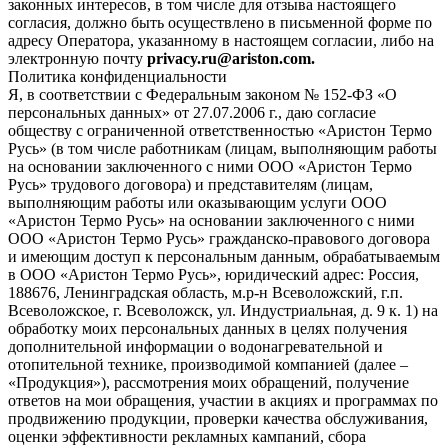
законных интересов, в том числе для отзыва настоящего
согласия, должно быть осуществлено в письменной форме по
адресу Оператора, указанному в настоящем согласии, либо на
электронную почту
privacy.ru@ariston.com.
Политика конфиденциальности
Я, в соответствии с Федеральным законом № 152-ФЗ «О
персональных данных» от 27.07.2006 г., даю согласие
обществу с ограниченной ответственностью «Аристон Термо
Русь» (в том числе работникам (лицам, выполняющим работы
на основании заключенного с ними ООО «Аристон Термо
Русь» трудового договора) и представителям (лицам,
выполняющим работы или оказывающим услуги ООО
«Аристон Термо Русь» на основании заключенного с ними
ООО «Аристон Термо Русь» гражданско-правового договора
и имеющим доступ к персональным данным, обрабатываемым
в ООО «Аристон Термо Русь», юридический адрес: Россия,
188676, Ленинградская область, м.р-н Всеволожский, г.п.
Всеволожское, г. Всеволожск, ул. Индустриальная, д. 9 к. 1) на
обработку моих персональных данных в целях получения
дополнительной информации о водонагревательной и
отопительной технике, производимой компанией (далее –
«Продукция»), рассмотрения моих обращений, получение
ответов на мои обращения, участии в акциях и программах по
продвижению продукции, проверки качества обслуживания,
оценки эффективности рекламных кампаний, сбора