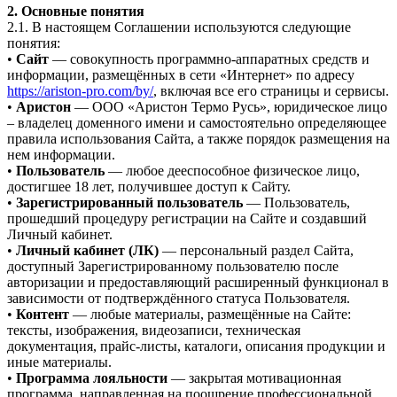
2. Основные понятия
2.1. В настоящем Соглашении используются следующие
понятия:
•
Сайт
— совокупность программно-аппаратных средств и
информации, размещённых в сети «Интернет» по адресу
https://ariston-pro.com/by/
, включая все его страницы и сервисы.
•
Аристон
— ООО «Аристон Термо Русь», юридическое лицо
– владелец доменного имени и самостоятельно определяющее
правила использования Сайта, а также порядок размещения на
нем информации.
•
Пользователь
— любое дееспособное физическое лицо,
достигшее 18 лет, получившее доступ к Сайту.
•
Зарегистрированный пользователь
— Пользователь,
прошедший процедуру регистрации на Сайте и создавший
Личный кабинет.
•
Личный кабинет (ЛК)
— персональный раздел Сайта,
доступный Зарегистрированному пользователю после
авторизации и предоставляющий расширенный функционал в
зависимости от подтверждённого статуса Пользователя.
•
Контент
— любые материалы, размещённые на Сайте:
тексты, изображения, видеозаписи, техническая
документация, прайс-листы, каталоги, описания продукции и
иные материалы.
•
Программа лояльности
— закрытая мотивационная
программа, направленная на поощрение профессиональной