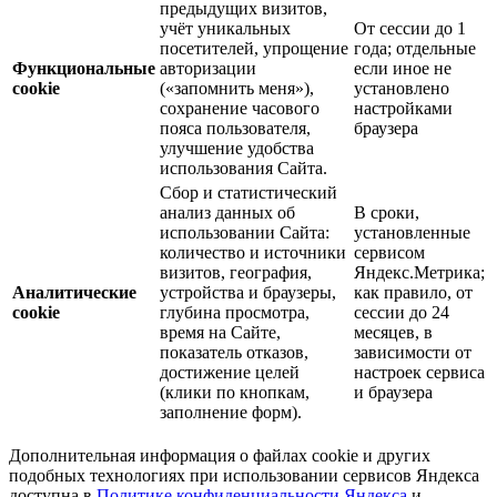
предыдущих визитов,
учёт уникальных
От сессии до 1
посетителей, упрощение
года; отдельные
Функциональные
авторизации
если иное не
cookie
(«запомнить меня»),
установлено
сохранение часового
настройками
пояса пользователя,
браузера
улучшение удобства
использования Сайта.
Сбор и статистический
анализ данных об
В сроки,
использовании Сайта:
установленные
количество и источники
сервисом
визитов, география,
Яндекс.Метрика;
Аналитические
устройства и браузеры,
как правило, от
cookie
глубина просмотра,
сессии до 24
время на Сайте,
месяцев, в
показатель отказов,
зависимости от
достижение целей
настроек сервиса
(клики по кнопкам,
и браузера
заполнение форм).
Дополнительная информация о файлах cookie и других
подобных технологиях при использовании сервисов Яндекса
доступна в
Политике конфиденциальности Яндекса
и