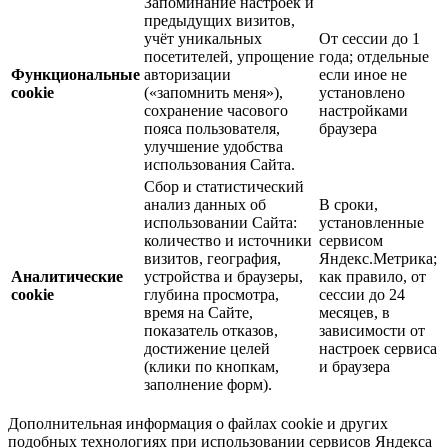
Запоминание настроек и
предыдущих визитов,
учёт уникальных
От сессии до 1
посетителей, упрощение
года; отдельные
Функциональные
авторизации
если иное не
cookie
(«запомнить меня»),
установлено
сохранение часового
настройками
пояса пользователя,
браузера
улучшение удобства
использования Сайта.
Сбор и статистический
анализ данных об
В сроки,
использовании Сайта:
установленные
количество и источники
сервисом
визитов, география,
Яндекс.Метрика;
Аналитические
устройства и браузеры,
как правило, от
cookie
глубина просмотра,
сессии до 24
время на Сайте,
месяцев, в
показатель отказов,
зависимости от
достижение целей
настроек сервиса
(клики по кнопкам,
и браузера
заполнение форм).
Дополнительная информация о файлах cookie и других
подобных технологиях при использовании сервисов Яндекса