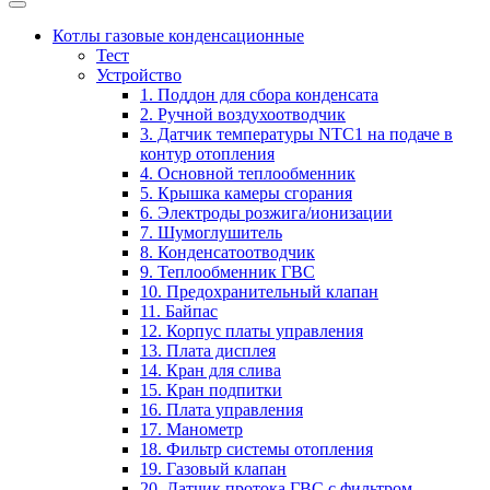
Котлы газовые конденсационные
Тест
Устройство
1. Поддон для сбора конденсата
2. Ручной воздухоотводчик
3. Датчик температуры NTC1 на подаче в
контур отопления
4. Основной теплообменник
5. Крышка камеры сгорания
6. Электроды розжига/ионизации
7. Шумоглушитель
8. Конденсатоотводчик
9. Теплообменник ГВС
10. Предохранительный клапан
11. Байпас
12. Корпус платы управления
13. Плата дисплея
14. Кран для слива
15. Кран подпитки
16. Плата управления
17. Манометр
18. Фильтр системы отопления
19. Газовый клапан
20. Датчик протока ГВС с фильтром