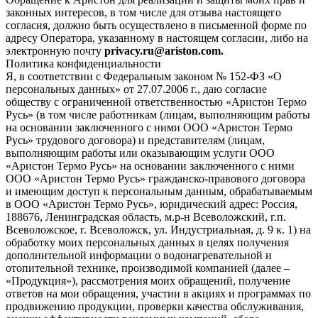
законных интересов, в том числе для отзыва настоящего
согласия, должно быть осуществлено в письменной форме по
адресу Оператора, указанному в настоящем согласии, либо на
электронную почту
privacy.ru@ariston.com.
Политика конфиденциальности
Я, в соответствии с Федеральным законом № 152-ФЗ «О
персональных данных» от 27.07.2006 г., даю согласие
обществу с ограниченной ответственностью «Аристон Термо
Русь» (в том числе работникам (лицам, выполняющим работы
на основании заключенного с ними ООО «Аристон Термо
Русь» трудового договора) и представителям (лицам,
выполняющим работы или оказывающим услуги ООО
«Аристон Термо Русь» на основании заключенного с ними
ООО «Аристон Термо Русь» гражданско-правового договора
и имеющим доступ к персональным данным, обрабатываемым
в ООО «Аристон Термо Русь», юридический адрес: Россия,
188676, Ленинградская область, м.р-н Всеволожский, г.п.
Всеволожское, г. Всеволожск, ул. Индустриальная, д. 9 к. 1) на
обработку моих персональных данных в целях получения
дополнительной информации о водонагревательной и
отопительной технике, производимой компанией (далее –
«Продукция»), рассмотрения моих обращений, получение
ответов на мои обращения, участии в акциях и программах по
продвижению продукции, проверки качества обслуживания,