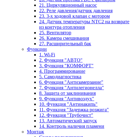
21. Циркуляционный насос
22. Реле давления/датчик давления
23. 3-х ходовой клапан с мотором
24. Датчик температуры NTC2 на возврате
из контура отопления
25. Вентилятор
26. Камера смешивания
27. Расширительный бак
Функции
1. Wi-Fi
2. Функция "АВТО"
3. Функция "КОМФОРТ"
4. Программирование
5. Самодиагностика
6. Функция "Антизамерзание"
7. Функция "Антилегионелла"
8. Защита от заклинивания
9. Функция "Антивоздух"
10. Функция "Антинакипь"
11. Функция "Задержка розжига"
12. Функция "Трубочист"
13. Автоматический запуск
14. Контроль наличия пламени
Монтаж