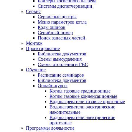
Бойлеры косвенного нагрева
Системы диспетчеризации
Сервис
Сервисные центры
Меню параметров котла
Коды ошибок
Серийный номер
Поиск запасных частей
Монтаж
Проектирование
Библиотека документов
Схемы дымоудаления
Схемы отопления и ГВС
Обучение
Расписание семинаров
Библиотека документов
Онлайн-курсы
Котлы газовые традиционные
Котлы газовые конденсационные
Водонагреватели газовые проточные
Водонагреватели электрические
накопительные
Водонагреватели электрические
проточные
Программы лояльности