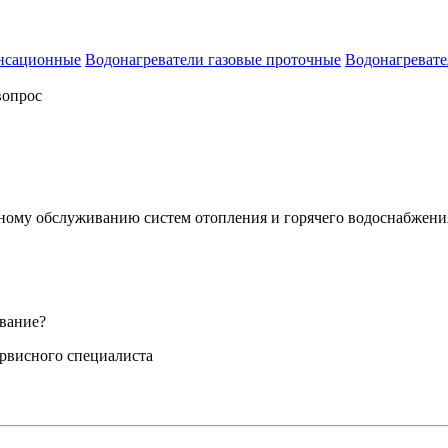
енсационные
Водонагреватели газовые проточные
Водонагревате
вопрос
сному обслуживанию систем отопления и горячего водоснабжени
вание?
ервисного специалиста