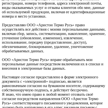
регистрации, номера телефонов, адреса электронной почты,
виды оказываемых услуг и отзывы клиентов обо мне, данные
об используемой продукции, включая ее идентификационные
номера и место установки.
Предоставляю ООО «Аристон Термо Русь» право
осуществлять все действия с моими персональными данными,
включая сбор, запись, систематизацию, накопление, хранение,
уточнение (обновление, изменение), извлечение,
использование, передачу (предоставление, доступ),
обезличивание, блокирование, удаление, уничтожение
обрабатываемых данных.
ООО «Аристон Термо Русь» вправе обрабатывать мои
персональные данные посредством включения их в списки и
внесения в электронные базы данных.
Настоящее согласие предоставлено в форме электронного
документа с «электронной» подписью, является
равнозначным согласию на бумажном носителе, содержащему
собственноручную подпись, и действует бессрочно.
Я знаю, что имею право в любой момент отозвать своё
согласие посредством направления ООО «Аристон Термо
Русь» соответствующего письменного уведомления, которое
должно быть направлено в его адрес заказным письмом с