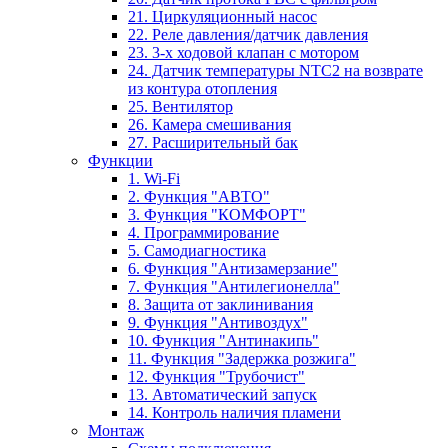
21. Циркуляционный насос
22. Реле давления/датчик давления
23. 3-х ходовой клапан с мотором
24. Датчик температуры NTC2 на возврате
из контура отопления
25. Вентилятор
26. Камера смешивания
27. Расширительный бак
Функции
1. Wi-Fi
2. Функция "АВТО"
3. Функция "КОМФОРТ"
4. Программирование
5. Самодиагностика
6. Функция "Антизамерзание"
7. Функция "Антилегионелла"
8. Защита от заклинивания
9. Функция "Антивоздух"
10. Функция "Антинакипь"
11. Функция "Задержка розжига"
12. Функция "Трубочист"
13. Автоматический запуск
14. Контроль наличия пламени
Монтаж