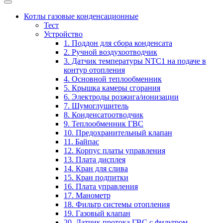
Котлы газовые конденсационные
Тест
Устройство
1. Поддон для сбора конденсата
2. Ручной воздухоотводчик
3. Датчик температуры NTC1 на подаче в
контур отопления
4. Основной теплообменник
5. Крышка камеры сгорания
6. Электроды розжига/ионизации
7. Шумоглушитель
8. Конденсатоотводчик
9. Теплообменник ГВС
10. Предохранительный клапан
11. Байпас
12. Корпус платы управления
13. Плата дисплея
14. Кран для слива
15. Кран подпитки
16. Плата управления
17. Манометр
18. Фильтр системы отопления
19. Газовый клапан
20. Датчик протока ГВС с фильтром