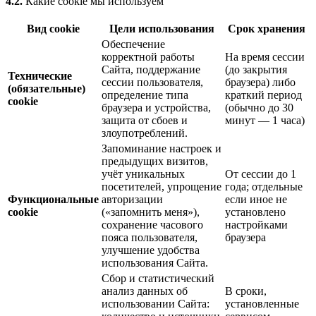
4.2.
Какие cookie мы используем
Вид cookie
Цели использования
Срок хранения
Обеспечение
корректной работы
На время сессии
Сайта, поддержание
(до закрытия
Технические
сессии пользователя,
браузера) либо
(обязательные)
определение типа
краткий период
cookie
браузера и устройства,
(обычно до 30
защита от сбоев и
минут — 1 часа)
злоупотреблений.
Запоминание настроек и
предыдущих визитов,
учёт уникальных
От сессии до 1
посетителей, упрощение
года; отдельные
Функциональные
авторизации
если иное не
cookie
(«запомнить меня»),
установлено
сохранение часового
настройками
пояса пользователя,
браузера
улучшение удобства
использования Сайта.
Сбор и статистический
анализ данных об
В сроки,
использовании Сайта:
установленные