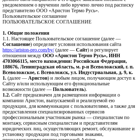
уведомлением о вручении либо вручено лично под расписку
представителю ООО «Аристон Термо Русь».
Пользовательское соглашение
ПОЛЬЗОВАТЕЛЬСКОЕ СОГЛАШЕНИЕ
1. Общие положения
1.1. Настоящее Пользовательское соглашение (далее —
Соглашение
) определяет условия использования сайта
https://ariston-pro.com/by/
(далее —
Сайт
) и регулирует
отношения между
ООО «Аристон Термо Русь», ИНН
4703066115, место нахождения: Российская Федерация,
188676, Ленинградская область, м. р-н Всеволожский, г. п.
Всеволожское, г. Всеволожск, ул. Индустриальная, д. 9, к.
1.
(далее —
Аристон
) и любым лицом, получающим доступ к
Сайту и/или использующим его функциональные
возможности (далее —
Пользователь
).
1.2.
Сайт предназначен для размещения информации о
компании Аристон, выпускаемой и реализуемой ею
продукции, для коммуникации с пользователями, а также для
предоставления специализированных сервисов
профессиональным участникам рынка — специалистам по
монтажу, сервисным специалистам и представителям
юридических лиц, осуществляющих ремонт, обслуживание и
установку продукции под торговыми знаками,
принадлежащими группе компаний Ariston.