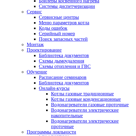
Бойлеры косвенного нагрева
Системы диспетчеризации
Сервис
Сервисные центры
Меню параметров котла
Коды ошибок
Серийный номер
Поиск запасных частей
Монтаж
Проектирование
Библиотека документов
Схемы дымоудаления
Схемы отопления и ГВС
Обучение
Расписание семинаров
Библиотека документов
Онлайн-курсы
Котлы газовые традиционные
Котлы газовые конденсационные
Водонагреватели газовые проточные
Водонагреватели электрические
накопительные
Водонагреватели электрические
проточные
Программы лояльности