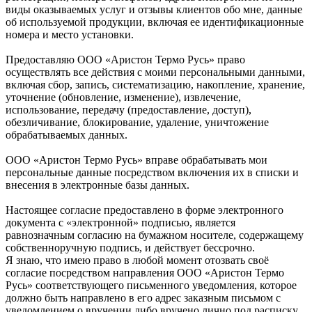
виды оказываемых услуг и отзывы клиентов обо мне, данные
об используемой продукции, включая ее идентификационные
номера и место установки.
Предоставляю ООО «Аристон Термо Русь» право
осуществлять все действия с моими персональными данными,
включая сбор, запись, систематизацию, накопление, хранение,
уточнение (обновление, изменение), извлечение,
использование, передачу (предоставление, доступ),
обезличивание, блокирование, удаление, уничтожение
обрабатываемых данных.
ООО «Аристон Термо Русь» вправе обрабатывать мои
персональные данные посредством включения их в списки и
внесения в электронные базы данных.
Настоящее согласие предоставлено в форме электронного
документа с «электронной» подписью, является
равнозначным согласию на бумажном носителе, содержащему
собственноручную подпись, и действует бессрочно.
Я знаю, что имею право в любой момент отозвать своё
согласие посредством направления ООО «Аристон Термо
Русь» соответствующего письменного уведомления, которое
должно быть направлено в его адрес заказным письмом с
уведомлением о вручении либо вручено лично под расписку