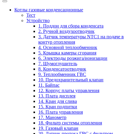
Котлы газовые конденсационные
Тест
Устройство
1. Поддон для сбора конденсата
2. Ручной воздухоотводчик
3. Датчик температуры NTC1 на подаче в
контур отопления
4. Основной теплообменник
5. Крышка камеры сгорания
6. Электроды розжига/ионизации
7. Шумоглушитель
8. Конденсатоотводчик
9. Теплообменник ГВС
10. Предохранительный клапан
11. Байпас
12. Корпус платы управления
13. Плата дисплея
14. Кран для слива
15. Кран подпитки
16. Плата управления
17. Манометр
18. Фильтр системы отопления
19. Газовый клапан
20. Датчик протока ГВС с фильтром