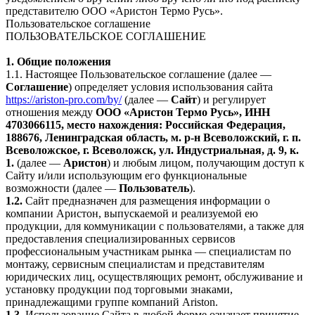
представителю ООО «Аристон Термо Русь».
Пользовательское соглашение
ПОЛЬЗОВАТЕЛЬСКОЕ СОГЛАШЕНИЕ
1. Общие положения
1.1. Настоящее Пользовательское соглашение (далее —
Соглашение
) определяет условия использования сайта
https://ariston-pro.com/by/
(далее —
Сайт
) и регулирует
отношения между
ООО «Аристон Термо Русь», ИНН
4703066115, место нахождения: Российская Федерация,
188676, Ленинградская область, м. р-н Всеволожский, г. п.
Всеволожское, г. Всеволожск, ул. Индустриальная, д. 9, к.
1.
(далее —
Аристон
) и любым лицом, получающим доступ к
Сайту и/или использующим его функциональные
возможности (далее —
Пользователь
).
1.2.
Сайт предназначен для размещения информации о
компании Аристон, выпускаемой и реализуемой ею
продукции, для коммуникации с пользователями, а также для
предоставления специализированных сервисов
профессиональным участникам рынка — специалистам по
монтажу, сервисным специалистам и представителям
юридических лиц, осуществляющих ремонт, обслуживание и
установку продукции под торговыми знаками,
принадлежащими группе компаний Ariston.
1.3.
Использование Сайта в любой форме означает принятие