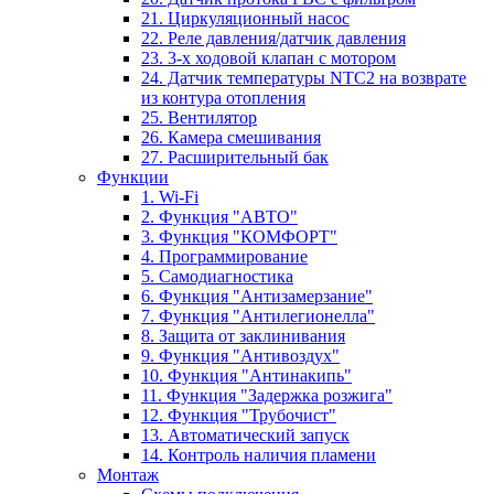
21. Циркуляционный насос
22. Реле давления/датчик давления
23. 3-х ходовой клапан с мотором
24. Датчик температуры NTC2 на возврате
из контура отопления
25. Вентилятор
26. Камера смешивания
27. Расширительный бак
Функции
1. Wi-Fi
2. Функция "АВТО"
3. Функция "КОМФОРТ"
4. Программирование
5. Самодиагностика
6. Функция "Антизамерзание"
7. Функция "Антилегионелла"
8. Защита от заклинивания
9. Функция "Антивоздух"
10. Функция "Антинакипь"
11. Функция "Задержка розжига"
12. Функция "Трубочист"
13. Автоматический запуск
14. Контроль наличия пламени
Монтаж