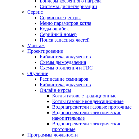
Бойлеры косвенного нагрева
Системы диспетчеризации
Сервис
Сервисные центры
Меню параметров котла
Коды ошибок
Серийный номер
Поиск запасных частей
Монтаж
Проектирование
Библиотека документов
Схемы дымоудаления
Схемы отопления и ГВС
Обучение
Расписание семинаров
Библиотека документов
Онлайн-курсы
Котлы газовые традиционные
Котлы газовые конденсационные
Водонагреватели газовые проточные
Водонагреватели электрические
накопительные
Водонагреватели электрические
проточные
Программы лояльности