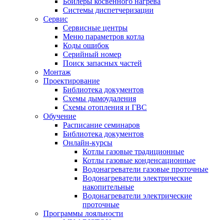
Бойлеры косвенного нагрева
Системы диспетчеризации
Сервис
Сервисные центры
Меню параметров котла
Коды ошибок
Серийный номер
Поиск запасных частей
Монтаж
Проектирование
Библиотека документов
Схемы дымоудаления
Схемы отопления и ГВС
Обучение
Расписание семинаров
Библиотека документов
Онлайн-курсы
Котлы газовые традиционные
Котлы газовые конденсационные
Водонагреватели газовые проточные
Водонагреватели электрические
накопительные
Водонагреватели электрические
проточные
Программы лояльности