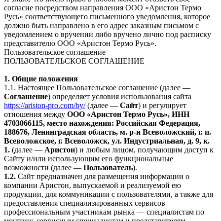
согласие посредством направления ООО «Аристон Термо
Русь» соответствующего письменного уведомления, которое
должно быть направлено в его адрес заказным письмом с
уведомлением о вручении либо вручено лично под расписку
представителю ООО «Аристон Термо Русь».
Пользовательское соглашение
ПОЛЬЗОВАТЕЛЬСКОЕ СОГЛАШЕНИЕ
1. Общие положения
1.1. Настоящее Пользовательское соглашение (далее —
Соглашение
) определяет условия использования сайта
https://ariston-pro.com/by/
(далее —
Сайт
) и регулирует
отношения между
ООО «Аристон Термо Русь», ИНН
4703066115, место нахождения: Российская Федерация,
188676, Ленинградская область, м. р-н Всеволожский, г. п.
Всеволожское, г. Всеволожск, ул. Индустриальная, д. 9, к.
1.
(далее —
Аристон
) и любым лицом, получающим доступ к
Сайту и/или использующим его функциональные
возможности (далее —
Пользователь
).
1.2.
Сайт предназначен для размещения информации о
компании Аристон, выпускаемой и реализуемой ею
продукции, для коммуникации с пользователями, а также для
предоставления специализированных сервисов
профессиональным участникам рынка — специалистам по
монтажу, сервисным специалистам и представителям