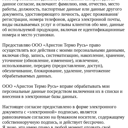
данное согласие, включают: фамилию, имя, отчество, место
работы, должность, паспортные данные или данные другого
документа, удостоверяющего личность, адрес проживания/
регистрации, номера телефонов, адреса электронной почты,
виды оказываемых услуг и отзывы клиентов обо мне, данные
об используемой продукции, включая ее идентификационные
номера и место установки.
Предоставляю ООО «Аристон Термо Русь» право
осуществлять все действия с моими персональными данными,
включая сбор, запись, систематизацию, накопление, хранение,
уточнение (обновление, изменение), извлечение,
использование, передачу (предоставление, доступ),
обезличивание, блокирование, удаление, уничтожение
обрабатываемых данных.
ООО «Аристон Термо Русь» вправе обрабатывать мои
персональные данные посредством включения их в списки и
внесения в электронные базы данных.
Настоящее согласие предоставлено в форме электронного
документа с «электронной» подписью, является
равнозначным согласию на бумажном носителе, содержащему
собственноручную подпись, и действует бессрочно.
Я знаю, что имею право в любой момент отозвать своё