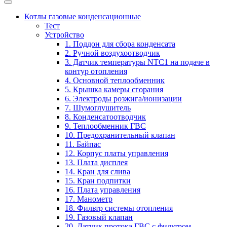
Котлы газовые конденсационные
Тест
Устройство
1. Поддон для сбора конденсата
2. Ручной воздухоотводчик
3. Датчик температуры NTC1 на подаче в
контур отопления
4. Основной теплообменник
5. Крышка камеры сгорания
6. Электроды розжига/ионизации
7. Шумоглушитель
8. Конденсатоотводчик
9. Теплообменник ГВС
10. Предохранительный клапан
11. Байпас
12. Корпус платы управления
13. Плата дисплея
14. Кран для слива
15. Кран подпитки
16. Плата управления
17. Манометр
18. Фильтр системы отопления
19. Газовый клапан
20. Датчик протока ГВС с фильтром