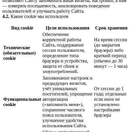
позволяют Сайту запоминать ваши визиты, настройки, а нам
— измерять посещаемость, анализировать поведение
пользователей и улучшать работу Сайта.
4.2.
Какие cookie мы используем
Вид cookie
Цели использования
Срок хранения
Обеспечение
корректной работы
На время сессии
Сайта, поддержание
(до закрытия
Технические
сессии пользователя,
браузера) либо
(обязательные)
определение типа
краткий период
cookie
браузера и устройства,
(обычно до 30
защита от сбоев и
минут — 1 часа)
злоупотреблений.
Запоминание настроек и
предыдущих визитов,
учёт уникальных
От сессии до 1
посетителей, упрощение
года; отдельные
Функциональные
авторизации
если иное не
cookie
(«запомнить меня»),
установлено
сохранение часового
настройками
пояса пользователя,
браузера
улучшение удобства
использования Сайта.