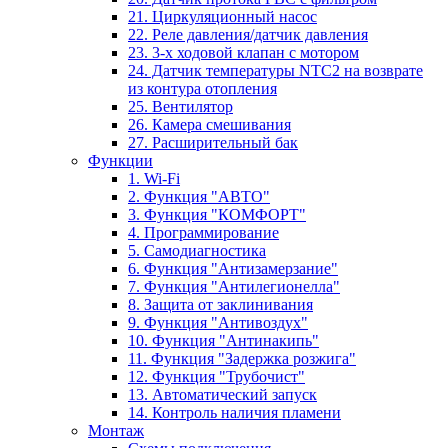
21. Циркуляционный насос
22. Реле давления/датчик давления
23. 3-х ходовой клапан с мотором
24. Датчик температуры NTC2 на возврате
из контура отопления
25. Вентилятор
26. Камера смешивания
27. Расширительный бак
Функции
1. Wi-Fi
2. Функция "АВТО"
3. Функция "КОМФОРТ"
4. Программирование
5. Самодиагностика
6. Функция "Антизамерзание"
7. Функция "Антилегионелла"
8. Защита от заклинивания
9. Функция "Антивоздух"
10. Функция "Антинакипь"
11. Функция "Задержка розжига"
12. Функция "Трубочист"
13. Автоматический запуск
14. Контроль наличия пламени
Монтаж