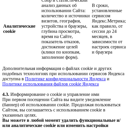
Сбор и статистический
анализ данных об
В сроки,
использовании Сайта:
установленные
количество и источники
сервисом
визитов, география,
Яндекс.Метрика;
Аналитические
устройства и браузеры,
как правило, от
cookie
глубина просмотра,
сессии до 24
время на Сайте,
месяцев, в
показатель отказов,
зависимости от
достижение целей
настроек сервиса
(клики по кнопкам,
и браузера
заполнение форм).
Дополнительная информация о файлах cookie и других
подобных технологиях при использовании сервисов Яндекса
доступна в
Политике конфиденциальности Яндекса
и
Политике использования файлов cookie Яндекса
4.3.
Информирование о cookie и управление ими
При первом посещении Сайта вы видите уведомление
(баннер) об использовании cookie. Продолжая пользоваться
Сайтом, вы соглашаетесь с использованием cookie в
указанных целях.
Вы можете в любой момент удалить функциональные и/
или аналитические cookie или изменить настройки