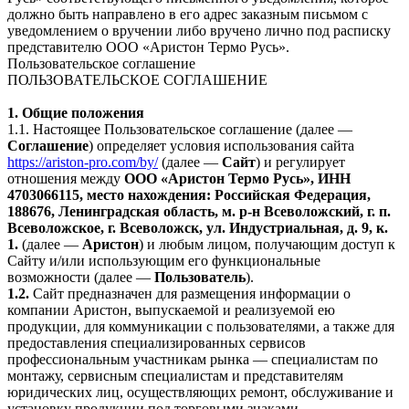
должно быть направлено в его адрес заказным письмом с
уведомлением о вручении либо вручено лично под расписку
представителю ООО «Аристон Термо Русь».
Пользовательское соглашение
ПОЛЬЗОВАТЕЛЬСКОЕ СОГЛАШЕНИЕ
1. Общие положения
1.1. Настоящее Пользовательское соглашение (далее —
Соглашение
) определяет условия использования сайта
https://ariston-pro.com/by/
(далее —
Сайт
) и регулирует
отношения между
ООО «Аристон Термо Русь», ИНН
4703066115, место нахождения: Российская Федерация,
188676, Ленинградская область, м. р-н Всеволожский, г. п.
Всеволожское, г. Всеволожск, ул. Индустриальная, д. 9, к.
1.
(далее —
Аристон
) и любым лицом, получающим доступ к
Сайту и/или использующим его функциональные
возможности (далее —
Пользователь
).
1.2.
Сайт предназначен для размещения информации о
компании Аристон, выпускаемой и реализуемой ею
продукции, для коммуникации с пользователями, а также для
предоставления специализированных сервисов
профессиональным участникам рынка — специалистам по
монтажу, сервисным специалистам и представителям
юридических лиц, осуществляющих ремонт, обслуживание и
установку продукции под торговыми знаками,