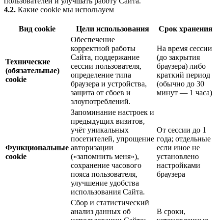
пользователей и улучшать работу Сайта.
4.2.
Какие cookie мы используем
Вид cookie
Цели использования
Срок хранения
Обеспечение
корректной работы
На время сессии
Сайта, поддержание
(до закрытия
Технические
сессии пользователя,
браузера) либо
(обязательные)
определение типа
краткий период
cookie
браузера и устройства,
(обычно до 30
защита от сбоев и
минут — 1 часа)
злоупотреблений.
Запоминание настроек и
предыдущих визитов,
учёт уникальных
От сессии до 1
посетителей, упрощение
года; отдельные
Функциональные
авторизации
если иное не
cookie
(«запомнить меня»),
установлено
сохранение часового
настройками
пояса пользователя,
браузера
улучшение удобства
использования Сайта.
Сбор и статистический
анализ данных об
В сроки,