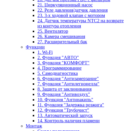
21. Циркуляционный насос
22. Реле давления/датчик давления
23. 3-х ходовой клапан с мотором
24. Датчик температуры NTC2 на возврате
из контура отопления
25. Вентилятор
26. Камера смешивания
27. Расширительный бак
Функции
1. Wi-Fi
2. Функция "АВТО"
3. Функция "КОМФОРТ"
4. Программирование
5. Самодиагностика
6. Функция "Антизамерзание"
7. Функция "Антилегионелла"
8. Защита от заклинивания
9. Функция "Антивоздух"
10. Функция "Антинакипь"
11. Функция "Задержка розжига"
12. Функция "Трубочист"
13. Автоматический запуск
14. Контроль наличия пламени
Монтаж