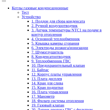
Котлы газовые конденсационные
Тест
Устройство
1. Поддон для сбора конденсата
2. Ручной воздухоотводчик
3. Датчик температуры NTC1 на подаче в
контур отопления
4. Основной теплообменник
5. Крышка камеры сгорания
6. Электроды розжига/ионизации
7. Шумоглушитель
8. Конденсатоотводчик
9. Теплообменник ГВС
10. Предохранительный клапан
11. Байпас
12. Корпус платы управления
13. Плата дисплея
14. Кран для слива
15. Кран подпитки
16. Плата управления
17. Манометр
18. Фильтр системы отопления
19. Газовый клапан
20. Датчик протока ГВС с фильтром