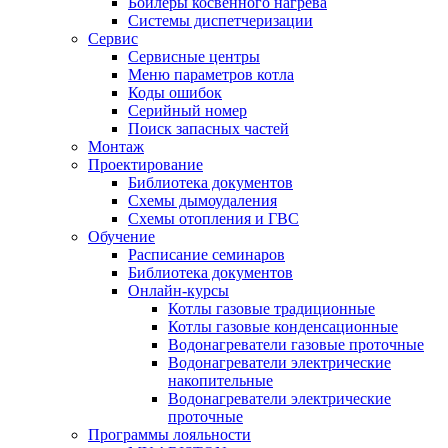
Бойлеры косвенного нагрева
Системы диспетчеризации
Сервис
Сервисные центры
Меню параметров котла
Коды ошибок
Серийный номер
Поиск запасных частей
Монтаж
Проектирование
Библиотека документов
Схемы дымоудаления
Схемы отопления и ГВС
Обучение
Расписание семинаров
Библиотека документов
Онлайн-курсы
Котлы газовые традиционные
Котлы газовые конденсационные
Водонагреватели газовые проточные
Водонагреватели электрические
накопительные
Водонагреватели электрические
проточные
Программы лояльности