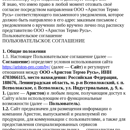
Я знаю, что имею право в любой момент отозвать своё
согласие посредством направления ООО «Аристон Термо
Русь» соответствующего письменного уведомления, которое
должно быть направлено в его адрес заказным письмом с
уведомлением о вручении либо вручено лично под расписку
представителю ООО «Аристон Термо Русь».
Пользовательское соглашение
ПОЛЬЗОВАТЕЛЬСКОЕ СОГЛАШЕНИЕ
1. Общие положения
1.1. Настоящее Пользовательское соглашение (далее —
Соглашение
) определяет условия использования сайта
https://ariston-pro.com/by/
(далее —
Сайт
) и регулирует
отношения между
ООО «Аристон Термо Русь», ИНН
4703066115, место нахождения: Российская Федерация,
188676, Ленинградская область, м. р-н Всеволожский, г. п.
Всеволожское, г. Всеволожск, ул. Индустриальная, д. 9, к.
1.
(далее —
Аристон
) и любым лицом, получающим доступ к
Сайту и/или использующим его функциональные
возможности (далее —
Пользователь
).
1.2.
Сайт предназначен для размещения информации о
компании Аристон, выпускаемой и реализуемой ею
продукции, для коммуникации с пользователями, а также для
предоставления специализированных сервисов
профессиональным участникам рынка — специалистам по