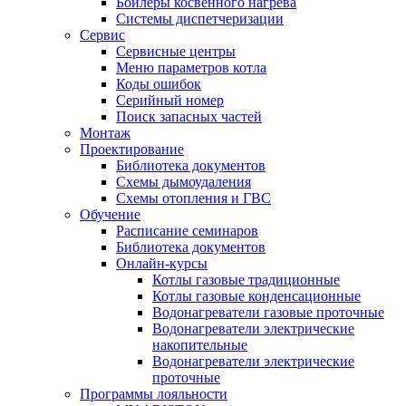
Бойлеры косвенного нагрева
Системы диспетчеризации
Сервис
Сервисные центры
Меню параметров котла
Коды ошибок
Серийный номер
Поиск запасных частей
Монтаж
Проектирование
Библиотека документов
Схемы дымоудаления
Схемы отопления и ГВС
Обучение
Расписание семинаров
Библиотека документов
Онлайн-курсы
Котлы газовые традиционные
Котлы газовые конденсационные
Водонагреватели газовые проточные
Водонагреватели электрические
накопительные
Водонагреватели электрические
проточные
Программы лояльности