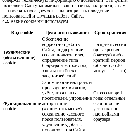
содержат техническую информацию о посещении. Эти файлы
позволяют Сайту запоминать ваши визиты, настройки, а нам
— измерять посещаемость, анализировать поведение
пользователей и улучшать работу Сайта.
4.2.
Какие cookie мы используем
Вид cookie
Цели использования
Срок хранения
Обеспечение
корректной работы
На время сессии
Сайта, поддержание
(до закрытия
Технические
сессии пользователя,
браузера) либо
(обязательные)
определение типа
краткий период
cookie
браузера и устройства,
(обычно до 30
защита от сбоев и
минут — 1 часа)
злоупотреблений.
Запоминание настроек и
предыдущих визитов,
учёт уникальных
От сессии до 1
посетителей, упрощение
года; отдельные
Функциональные
авторизации
если иное не
cookie
(«запомнить меня»),
установлено
сохранение часового
настройками
пояса пользователя,
браузера
улучшение удобства
использования Сайта.