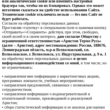
или аналитические cookie или изменить настройки
браузера так, чтобы он их блокировал. Однако это может
негативно сказаться на удобстве использования Сайта.
Технические cookie отключить нельзя — без них Сайт не
будет работать.
Согласие на обработку персональных данных
Проставляя «галочку» в специальном поле и нажимая кнопку
«Отправить»/«Сохранить» действуя, при этом, свободно,
своей волей и в своем интересе,
даю согласие Обществу с
ограниченной ответственностью «Аристон Термо Русь»
(далее – Аристон), адрес местонахождения: Россия, 188676,
Ленинградская область, м.р-н Всеволожский, г.п.
Всеволожское, г. Всеволожск, ул. Индустриальная, д. 9 к. 1
на обработку моих персональных данных
в целях
информационного взаимодействия со мной
, в том числе, но
не ограничиваясь:
• направления мне информации о маркетинговых акциях,
программах лояльности, учебных мероприятиях;
• направления предложений, связанных с возможным
сотрудничеством;
• направления информации о водонагревательной и
отопительной технике, производимой и реализуемой
Аристон;
• сбора статистической информации и ее анализа для оценки