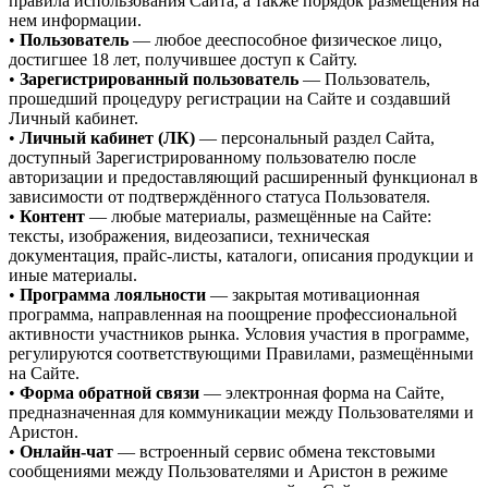
правила использования Сайта, а также порядок размещения на
нем информации.
•
Пользователь
— любое дееспособное физическое лицо,
достигшее 18 лет, получившее доступ к Сайту.
•
Зарегистрированный пользователь
— Пользователь,
прошедший процедуру регистрации на Сайте и создавший
Личный кабинет.
•
Личный кабинет (ЛК)
— персональный раздел Сайта,
доступный Зарегистрированному пользователю после
авторизации и предоставляющий расширенный функционал в
зависимости от подтверждённого статуса Пользователя.
•
Контент
— любые материалы, размещённые на Сайте:
тексты, изображения, видеозаписи, техническая
документация, прайс-листы, каталоги, описания продукции и
иные материалы.
•
Программа лояльности
— закрытая мотивационная
программа, направленная на поощрение профессиональной
активности участников рынка. Условия участия в программе,
регулируются соответствующими Правилами, размещёнными
на Сайте.
•
Форма обратной связи
— электронная форма на Сайте,
предназначенная для коммуникации между Пользователями и
Аристон.
•
Онлайн-чат
— встроенный сервис обмена текстовыми
сообщениями между Пользователями и Аристон в режиме