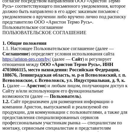
согласие посредством направления ООО «Аристон Термо
Русь» соответствующего письменного уведомления, которое
должно быть направлено в его адрес заказным письмом с
уведомлением о вручении либо вручено лично под расписку
представителю ООО «Аристон Термо Русь».
Пользовательское соглашение
ПОЛЬЗОВАТЕЛЬСКОЕ СОГЛАШЕНИЕ
1. Общие положения
1.1. Настоящее Пользовательское соглашение (далее —
Соглашение
) определяет условия использования сайта
https://ariston-pro.com/by/
(далее —
Сайт
) и регулирует
отношения между
ООО «Аристон Термо Русь», ИНН
4703066115, место нахождения: Российская Федерация,
188676, Ленинградская область, м. р-н Всеволожский, г. п.
Всеволожское, г. Всеволожск, ул. Индустриальная, д. 9, к.
1.
(далее —
Аристон
) и любым лицом, получающим доступ к
Сайту и/или использующим его функциональные
возможности (далее —
Пользователь
).
1.2.
Сайт предназначен для размещения информации о
компании Аристон, выпускаемой и реализуемой ею
продукции, для коммуникации с пользователями, а также для
предоставления специализированных сервисов
профессиональным участникам рынка — специалистам по
монтажу, сервисным специалистам и представителям