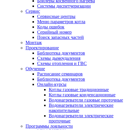
Бойлеры косвенного нагрева
Системы диспетчеризации
Сервис
Сервисные центры
Меню параметров котла
Коды ошибок
Серийный номер
Поиск запасных частей
Монтаж
Проектирование
Библиотека документов
Схемы дымоудаления
Схемы отопления и ГВС
Обучение
Расписание семинаров
Библиотека документов
Онлайн-курсы
Котлы газовые традиционные
Котлы газовые конденсационные
Водонагреватели газовые проточные
Водонагреватели электрические
накопительные
Водонагреватели электрические
проточные
Программы лояльности