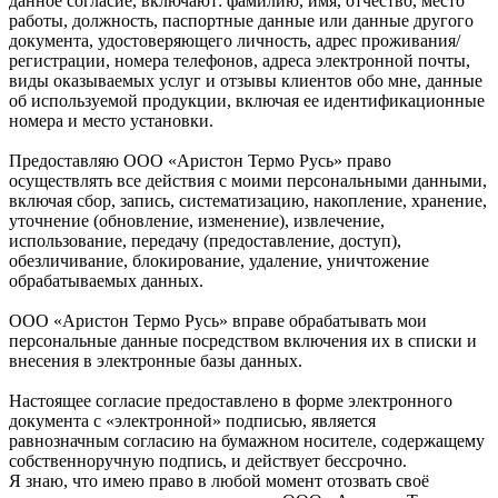
данное согласие, включают: фамилию, имя, отчество, место
работы, должность, паспортные данные или данные другого
документа, удостоверяющего личность, адрес проживания/
регистрации, номера телефонов, адреса электронной почты,
виды оказываемых услуг и отзывы клиентов обо мне, данные
об используемой продукции, включая ее идентификационные
номера и место установки.
Предоставляю ООО «Аристон Термо Русь» право
осуществлять все действия с моими персональными данными,
включая сбор, запись, систематизацию, накопление, хранение,
уточнение (обновление, изменение), извлечение,
использование, передачу (предоставление, доступ),
обезличивание, блокирование, удаление, уничтожение
обрабатываемых данных.
ООО «Аристон Термо Русь» вправе обрабатывать мои
персональные данные посредством включения их в списки и
внесения в электронные базы данных.
Настоящее согласие предоставлено в форме электронного
документа с «электронной» подписью, является
равнозначным согласию на бумажном носителе, содержащему
собственноручную подпись, и действует бессрочно.
Я знаю, что имею право в любой момент отозвать своё