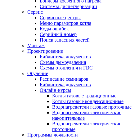
Бойлеры косвенного нагрева
Системы диспетчеризации
Сервис
Сервисные центры
Меню параметров котла
Коды ошибок
Серийный номер
Поиск запасных частей
Монтаж
Проектирование
Библиотека документов
Схемы дымоудаления
Схемы отопления и ГВС
Обучение
Расписание семинаров
Библиотека документов
Онлайн-курсы
Котлы газовые традиционные
Котлы газовые конденсационные
Водонагреватели газовые проточные
Водонагреватели электрические
накопительные
Водонагреватели электрические
проточные
Программы лояльности