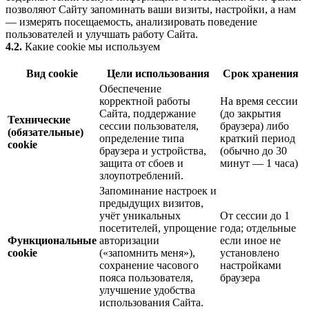
позволяют Сайту запоминать ваши визиты, настройки, а нам
— измерять посещаемость, анализировать поведение
пользователей и улучшать работу Сайта.
4.2.
Какие cookie мы используем
Вид cookie
Цели использования
Срок хранения
Обеспечение
корректной работы
На время сессии
Сайта, поддержание
(до закрытия
Технические
сессии пользователя,
браузера) либо
(обязательные)
определение типа
краткий период
cookie
браузера и устройства,
(обычно до 30
защита от сбоев и
минут — 1 часа)
злоупотреблений.
Запоминание настроек и
предыдущих визитов,
учёт уникальных
От сессии до 1
посетителей, упрощение
года; отдельные
Функциональные
авторизации
если иное не
cookie
(«запомнить меня»),
установлено
сохранение часового
настройками
пояса пользователя,
браузера
улучшение удобства
использования Сайта.