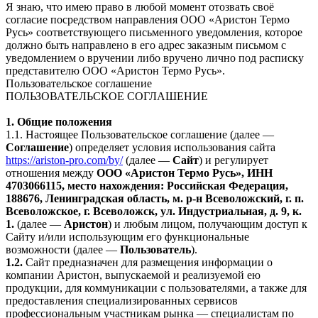
Я знаю, что имею право в любой момент отозвать своё
согласие посредством направления ООО «Аристон Термо
Русь» соответствующего письменного уведомления, которое
должно быть направлено в его адрес заказным письмом с
уведомлением о вручении либо вручено лично под расписку
представителю ООО «Аристон Термо Русь».
Пользовательское соглашение
ПОЛЬЗОВАТЕЛЬСКОЕ СОГЛАШЕНИЕ
1. Общие положения
1.1. Настоящее Пользовательское соглашение (далее —
Соглашение
) определяет условия использования сайта
https://ariston-pro.com/by/
(далее —
Сайт
) и регулирует
отношения между
ООО «Аристон Термо Русь», ИНН
4703066115, место нахождения: Российская Федерация,
188676, Ленинградская область, м. р-н Всеволожский, г. п.
Всеволожское, г. Всеволожск, ул. Индустриальная, д. 9, к.
1.
(далее —
Аристон
) и любым лицом, получающим доступ к
Сайту и/или использующим его функциональные
возможности (далее —
Пользователь
).
1.2.
Сайт предназначен для размещения информации о
компании Аристон, выпускаемой и реализуемой ею
продукции, для коммуникации с пользователями, а также для
предоставления специализированных сервисов
профессиональным участникам рынка — специалистам по