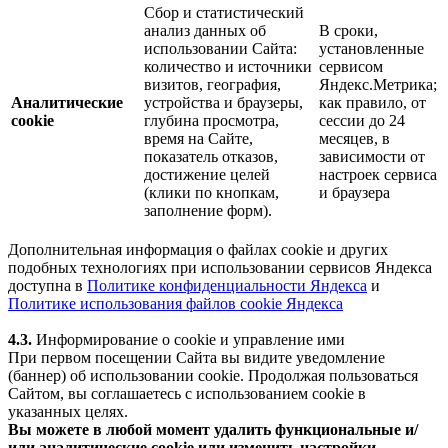
Сбор и статистический
анализ данных об
В сроки,
использовании Сайта:
установленные
количество и источники
сервисом
визитов, география,
Яндекс.Метрика;
Аналитические
устройства и браузеры,
как правило, от
cookie
глубина просмотра,
сессии до 24
время на Сайте,
месяцев, в
показатель отказов,
зависимости от
достижение целей
настроек сервиса
(клики по кнопкам,
и браузера
заполнение форм).
Дополнительная информация о файлах cookie и других
подобных технологиях при использовании сервисов Яндекса
доступна в
Политике конфиденциальности Яндекса
и
Политике использования файлов cookie Яндекса
4.3.
Информирование о cookie и управление ими
При первом посещении Сайта вы видите уведомление
(баннер) об использовании cookie. Продолжая пользоваться
Сайтом, вы соглашаетесь с использованием cookie в
указанных целях.
Вы можете в любой момент удалить функциональные и/
или аналитические cookie или изменить настройки