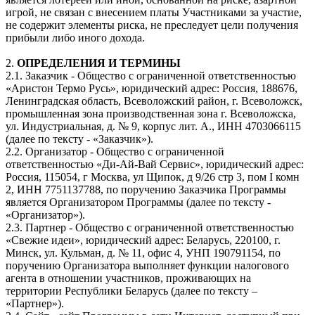
игрой, не связан с внесением платы Участниками за участие,
не содержит элементы риска, не преследует цели получения
прибыли либо иного дохода.
2.
ОПРЕДЕЛЕНИЯ И ТЕРМИНЫ
2.1. Заказчик - Общество с ограниченной ответственностью
«Аристон Термо Русь», юридический адрес: Россия, 188676,
Ленинградская область, Всеволожский район, г. Всеволожск,
промышленная зона производственная зона г. Всеволожска,
ул. Индустриальная, д. № 9, корпус лит. А., ИНН 4703066115
(далее по тексту - «Заказчик»).
2.2. Организатор - Общество с ограниченной
ответственностью «Ди-Ай-Вай Сервис», юридический адрес:
Россия, 115054, г Москва, ул Щипок, д 9/26 стр 3, пом I комн
2, ИНН 7751137788, по поручению Заказчика Программы
является Организатором Программы (далее по тексту -
«Организатор»).
2.3. Партнер - Общество с ограниченной ответственностью
«Свежие идеи», юридический адрес: Беларусь, 220100, г.
Минск, ул. Кульман, д. № 11, офис 4, УНП 190791154, по
поручению Организатора выполняет функции налогового
агента в отношении участников, проживающих на
территории Республики Беларусь (далее по тексту –
«Партнер»).