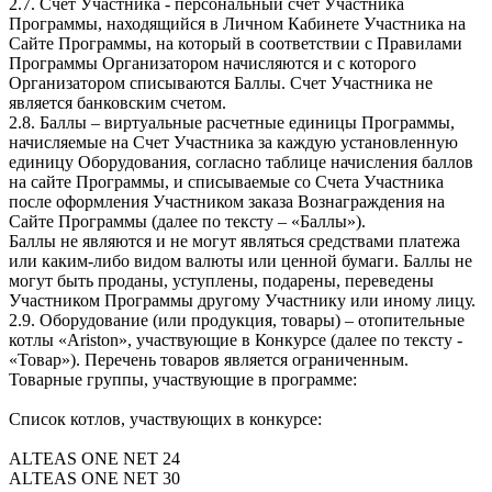
2.7. Счет Участника - персональный счет Участника
Программы, находящийся в Личном Кабинете Участника на
Сайте Программы, на который в соответствии с Правилами
Программы Организатором начисляются и с которого
Организатором списываются Баллы. Счет Участника не
является банковским счетом.
2.8. Баллы – виртуальные расчетные единицы Программы,
начисляемые на Счет Участника за каждую установленную
единицу Оборудования, согласно таблице начисления баллов
на сайте Программы, и списываемые со Счета Участника
после оформления Участником заказа Вознаграждения на
Сайте Программы (далее по тексту – «Баллы»).
Баллы не являются и не могут являться средствами платежа
или каким-либо видом валюты или ценной бумаги. Баллы не
могут быть проданы, уступлены, подарены, переведены
Участником Программы другому Участнику или иному лицу.
2.9. Оборудование (или продукция, товары) – отопительные
котлы «Ariston», участвующие в Конкурсе (далее по тексту -
«Товар»). Перечень товаров является ограниченным.
Товарные группы, участвующие в программе:
Список котлов, участвующих в конкурсе:
ALTEAS ONE NET 24
ALTEAS ONE NET 30