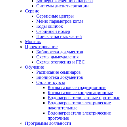
Бойлеры косвенного нагрева
Системы диспетчеризации
Сервис
Сервисные центры
Меню параметров котла
Коды ошибок
Серийный номер
Поиск запасных частей
Монтаж
Проектирование
Библиотека документов
Схемы дымоудаления
Схемы отопления и ГВС
Обучение
Расписание семинаров
Библиотека документов
Онлайн-курсы
Котлы газовые традиционные
Котлы газовые конденсационные
Водонагреватели газовые проточные
Водонагреватели электрические
накопительные
Водонагреватели электрические
проточные
Программы лояльности