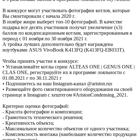
В конкурсе могут участвовать фотографии котлов, которые
Вы смонтировали с начала 2020 г.
В ноябре жюри выберет топ-10 фотографий. В качестве
подарка все десять участников получат увеличение (x3)
баллов по конденсационным котлам, зарегистрированным в
период с 01 ноября по 30 ноября 2021 г.
А тройка лучших дополнительно будет награждена
ноутбуками ASUS VivoBook K413FQ (K413FQ-EB033T).
Чтобы принять участие в конкурсе:
• Устанавливайте котлы серии ALTEAS ONE | GENUS ONE |
CLAS ONE, регистрируйте их в программе лояльности с
01.08.2021 г по 30.11.2021 г
• Подпишитесь на наш Instagram-канал @ariston.rus
• Размещайте фото смонтированного оборудования на своей
странице в Instagram с хештегом #AristonCondensing_2021.
Критерии оценки фотографий:
- Красота фотографии и композиции;
- Грамотность технического решения;
- Креативность объекта;
- Максимальное количество объектов от одного участника;
- Комплексность монтажа (наибольшее количество продукции
марки Аристон).