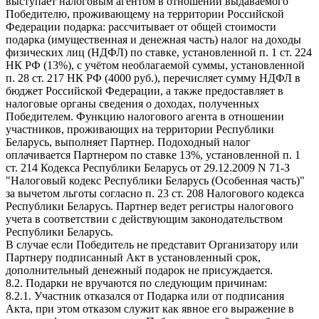
выступает налоговым агентом в отношении выдаваемого
Победителю, проживающему на территории Российской
Федерации подарка: рассчитывает от общей стоимости
подарка (имущественная и денежная часть) налог на доходы
физических лиц (НДФЛ) по ставке, установленной п. 1 ст. 224
НК РФ (13%), с учётом необлагаемой суммы, установленной
п. 28 ст. 217 НК РФ (4000 руб.), перечисляет сумму НДФЛ в
бюджет Российской Федерации, а также предоставляет в
налоговые органы сведения о доходах, полученных
Победителем. Функцию налогового агента в отношении
участников, проживающих на территории Республики
Беларусь, выполняет Партнер. Подоходный налог
оплачивается Партнером по ставке 13%, установленной п. 1
ст. 214 Кодекса Республики Беларусь от 29.12.2009 N 71-З
"Налоговый кодекс Республики Беларусь (Особенная часть)"
за вычетом льготы согласно п. 23 ст. 208 Налогового кодекса
Республики Беларусь. Партнер ведет регистры налогового
учета в соответствии с действующим законодательством
Республики Беларусь.
В случае если Победитель не представит Организатору или
Партнеру подписанный Акт в установленный срок,
дополнительный денежный подарок не присуждается.
8.2. Подарки не вручаются по следующим причинам:
8.2.1. Участник отказался от Подарка или от подписания
Акта, при этом отказом служит как явное его выражение в