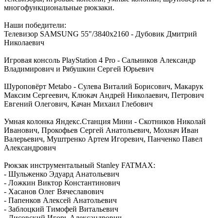
многофункциональные рюкзаки.
Наши победители:
Телевизор SAMSUNG 55"/3840x2160 - Дубовик Дмитрий
Николаевич
Игровая консоль PlayStation 4 Pro - Сальников Александр
Владимирович и Рябушкин Сергей Юрьевич
Шуроповёрт Metabo - Сулева Виталий Борисович, Макарук
Максим Сергеевич, Клюкач Андрей Николаевич, Петрович
Евгений Олегович, Качан Михаил Глебович
Умная колонка Яндекс.Станция Мини - Скотников Николай
Иванович, Прокофьев Сергей Анатольевич, Мохнач Иван
Валерьевич, Муштренко Артем Игоревич, Панченко Павел
Александрович
Рюкзак инструментальный Stanley FATMAX:
- Шульженко Эдуард Анатольевич
- Ложкин Виктор Константинович
- Хасанов Олег Вячеславович
- Папенков Алексей Анатольевич
- Заблоцкий Тимофей Витальевич
- Лисовский Игорь Александрович