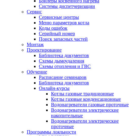
Бойлеры косвенного нагрева
Системы диспетчеризации
Сервис
Сервисные центры
Меню параметров котла
Коды ошибок
Серийный номер
Поиск запасных частей
Монтаж
Проектирование
Библиотека документов
Схемы дымоудаления
Схемы отопления и ГВС
Обучение
Расписание семинаров
Библиотека документов
Онлайн-курсы
Котлы газовые традиционные
Котлы газовые конденсационные
Водонагреватели газовые проточные
Водонагреватели электрические
накопительные
Водонагреватели электрические
проточные
Программы лояльности