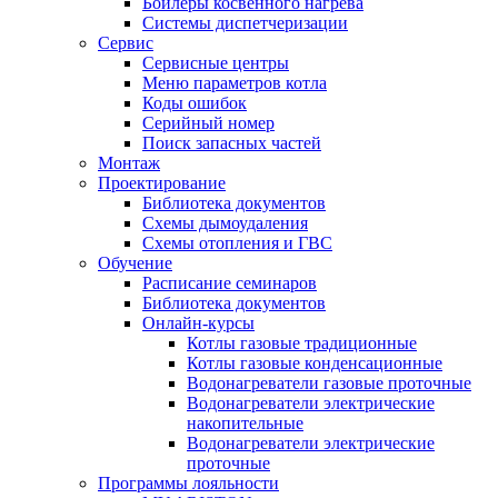
Бойлеры косвенного нагрева
Системы диспетчеризации
Сервис
Сервисные центры
Меню параметров котла
Коды ошибок
Серийный номер
Поиск запасных частей
Монтаж
Проектирование
Библиотека документов
Схемы дымоудаления
Схемы отопления и ГВС
Обучение
Расписание семинаров
Библиотека документов
Онлайн-курсы
Котлы газовые традиционные
Котлы газовые конденсационные
Водонагреватели газовые проточные
Водонагреватели электрические
накопительные
Водонагреватели электрические
проточные
Программы лояльности