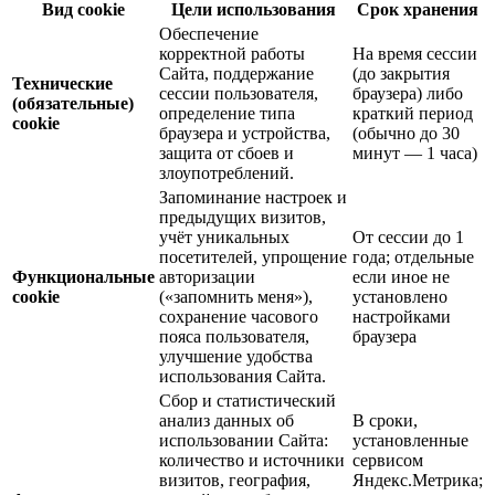
Вид cookie
Цели использования
Срок хранения
Обеспечение
корректной работы
На время сессии
Сайта, поддержание
(до закрытия
Технические
сессии пользователя,
браузера) либо
(обязательные)
определение типа
краткий период
cookie
браузера и устройства,
(обычно до 30
защита от сбоев и
минут — 1 часа)
злоупотреблений.
Запоминание настроек и
предыдущих визитов,
учёт уникальных
От сессии до 1
посетителей, упрощение
года; отдельные
Функциональные
авторизации
если иное не
cookie
(«запомнить меня»),
установлено
сохранение часового
настройками
пояса пользователя,
браузера
улучшение удобства
использования Сайта.
Сбор и статистический
анализ данных об
В сроки,
использовании Сайта:
установленные
количество и источники
сервисом
визитов, география,
Яндекс.Метрика;