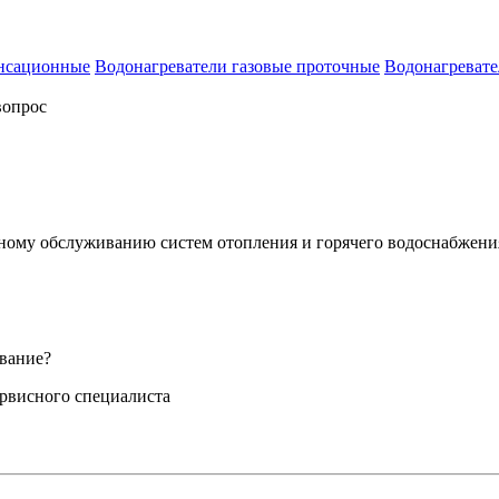
енсационные
Водонагреватели газовые проточные
Водонагревате
вопрос
сному обслуживанию систем отопления и горячего водоснабжени
вание?
ервисного специалиста