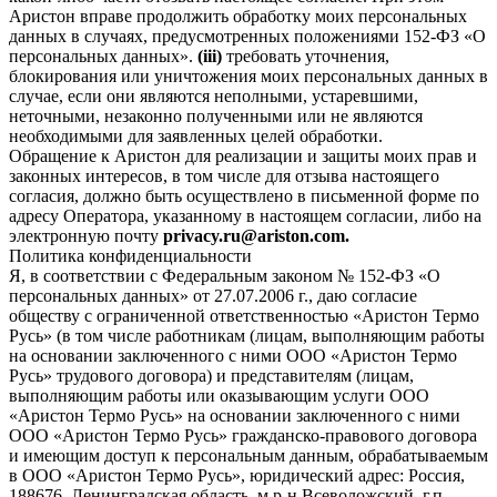
Аристон вправе продолжить обработку моих персональных
данных в случаях, предусмотренных положениями 152-ФЗ «О
персональных данных».
(iii)
требовать уточнения,
блокирования или уничтожения моих персональных данных в
случае, если они являются неполными, устаревшими,
неточными, незаконно полученными или не являются
необходимыми для заявленных целей обработки.
Обращение к Аристон для реализации и защиты моих прав и
законных интересов, в том числе для отзыва настоящего
согласия, должно быть осуществлено в письменной форме по
адресу Оператора, указанному в настоящем согласии, либо на
электронную почту
privacy.ru@ariston.com.
Политика конфиденциальности
Я, в соответствии с Федеральным законом № 152-ФЗ «О
персональных данных» от 27.07.2006 г., даю согласие
обществу с ограниченной ответственностью «Аристон Термо
Русь» (в том числе работникам (лицам, выполняющим работы
на основании заключенного с ними ООО «Аристон Термо
Русь» трудового договора) и представителям (лицам,
выполняющим работы или оказывающим услуги ООО
«Аристон Термо Русь» на основании заключенного с ними
ООО «Аристон Термо Русь» гражданско-правового договора
и имеющим доступ к персональным данным, обрабатываемым
в ООО «Аристон Термо Русь», юридический адрес: Россия,
188676, Ленинградская область, м.р-н Всеволожский, г.п.