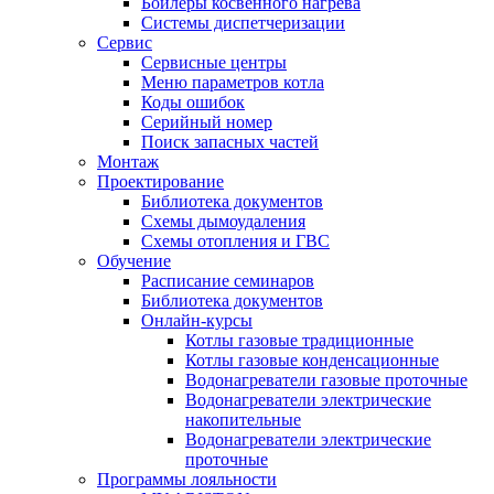
Бойлеры косвенного нагрева
Системы диспетчеризации
Сервис
Сервисные центры
Меню параметров котла
Коды ошибок
Серийный номер
Поиск запасных частей
Монтаж
Проектирование
Библиотека документов
Схемы дымоудаления
Схемы отопления и ГВС
Обучение
Расписание семинаров
Библиотека документов
Онлайн-курсы
Котлы газовые традиционные
Котлы газовые конденсационные
Водонагреватели газовые проточные
Водонагреватели электрические
накопительные
Водонагреватели электрические
проточные
Программы лояльности