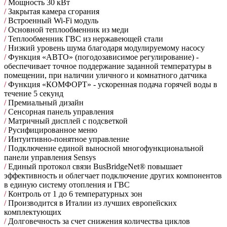
/
Мощность 30 кВт
/
Закрытая камера сгорания
/
Встроенный Wi-Fi модуль
/
Основной теплообменник из меди
/
Теплообменник ГВС из нержавеющей стали
/
Низкий уровень шума благодаря модулируемому насосу
/
Функция «АВТО» (погодозависимое регулирование) -
обеспечивает точное поддержание заданной температуры в
помещении, при наличии уличного и комнатного датчика
/
Функция «КОМФОРТ» - ускоренная подача горячей воды в
течение 5 секунд
/
Премиальный дизайн
/
Сенсорная панель управления
/
Матричный дисплей с подсветкой
/
Русифицированное меню
/
Интуитивно-понятное управление
/
Подключение единой выносной многофункциональной
панели управления Sensys
/
Единый протокол связи BusBridgeNet® повышает
эффективность и облегчает подключение других компонентов
в единую систему отопления и ГВС
/
Контроль от 1 до 6 температурных зон
/
Производится в Италии из лучших европейских
комплектующих
/
Долговечность за счет снижения количества циклов