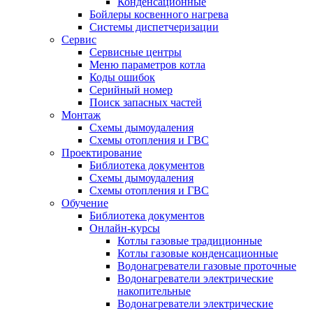
Конденсационные
Бойлеры косвенного нагрева
Системы диспетчеризации
Сервис
Сервисные центры
Меню параметров котла
Коды ошибок
Серийный номер
Поиск запасных частей
Монтаж
Схемы дымоудаления
Схемы отопления и ГВС
Проектирование
Библиотека документов
Схемы дымоудаления
Схемы отопления и ГВС
Обучение
Библиотека документов
Онлайн-курсы
Котлы газовые традиционные
Котлы газовые конденсационные
Водонагреватели газовые проточные
Водонагреватели электрические
накопительные
Водонагреватели электрические