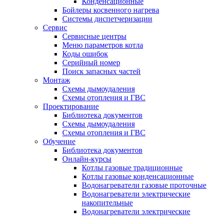
Конденсационные
Бойлеры косвенного нагрева
Системы диспетчеризации
Сервис
Сервисные центры
Меню параметров котла
Коды ошибок
Серийный номер
Поиск запасных частей
Монтаж
Схемы дымоудаления
Схемы отопления и ГВС
Проектирование
Библиотека документов
Схемы дымоудаления
Схемы отопления и ГВС
Обучение
Библиотека документов
Онлайн-курсы
Котлы газовые традиционные
Котлы газовые конденсационные
Водонагреватели газовые проточные
Водонагреватели электрические
накопительные
Водонагреватели электрические