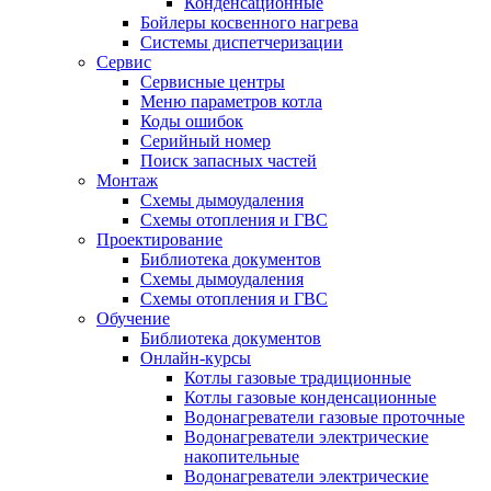
Конденсационные
Бойлеры косвенного нагрева
Системы диспетчеризации
Сервис
Сервисные центры
Меню параметров котла
Коды ошибок
Серийный номер
Поиск запасных частей
Монтаж
Схемы дымоудаления
Схемы отопления и ГВС
Проектирование
Библиотека документов
Схемы дымоудаления
Схемы отопления и ГВС
Обучение
Библиотека документов
Онлайн-курсы
Котлы газовые традиционные
Котлы газовые конденсационные
Водонагреватели газовые проточные
Водонагреватели электрические
накопительные
Водонагреватели электрические