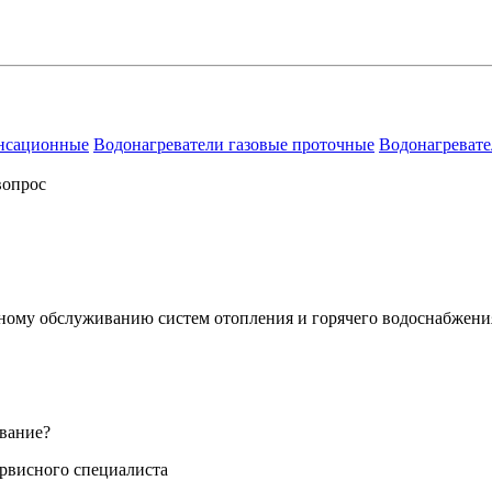
енсационные
Водонагреватели газовые проточные
Водонагревате
вопрос
сному обслуживанию систем отопления и горячего водоснабжени
вание?
ервисного специалиста