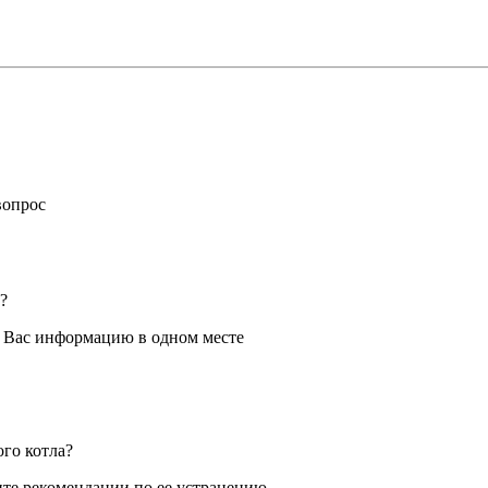
вопрос
?
я Вас информацию в одном месте
ого котла?
те рекомендации по ее устранению