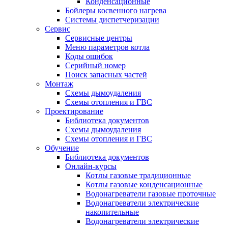
Конденсационные
Бойлеры косвенного нагрева
Системы диспетчеризации
Сервис
Сервисные центры
Меню параметров котла
Коды ошибок
Серийный номер
Поиск запасных частей
Монтаж
Схемы дымоудаления
Схемы отопления и ГВС
Проектирование
Библиотека документов
Схемы дымоудаления
Схемы отопления и ГВС
Обучение
Библиотека документов
Онлайн-курсы
Котлы газовые традиционные
Котлы газовые конденсационные
Водонагреватели газовые проточные
Водонагреватели электрические
накопительные
Водонагреватели электрические