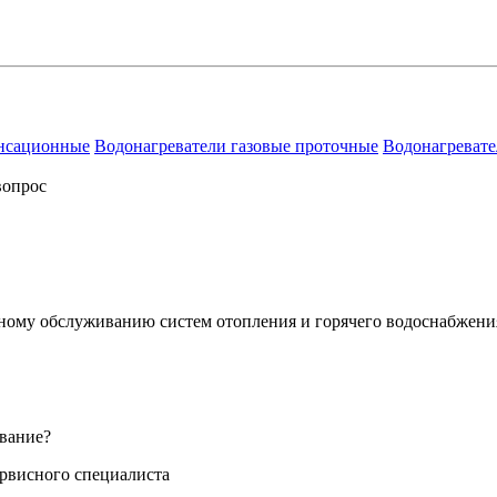
енсационные
Водонагреватели газовые проточные
Водонагревате
вопрос
сному обслуживанию систем отопления и горячего водоснабжени
вание?
ервисного специалиста