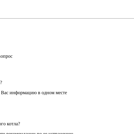
вопрос
?
я Вас информацию в одном месте
ого котла?
те рекомендации по ее устранению