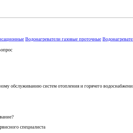
енсационные
Водонагреватели газовые проточные
Водонагревате
вопрос
сному обслуживанию систем отопления и горячего водоснабжени
вание?
ервисного специалиста