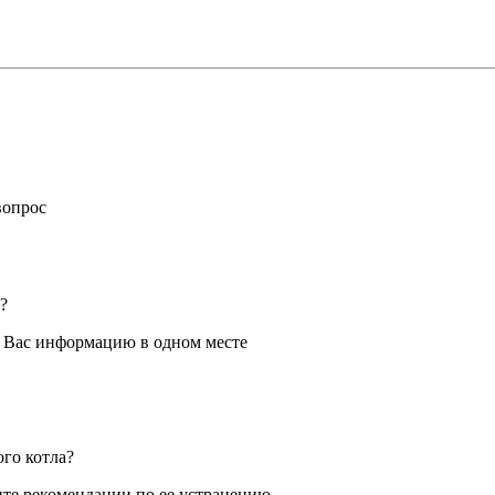
вопрос
?
я Вас информацию в одном месте
ого котла?
те рекомендации по ее устранению