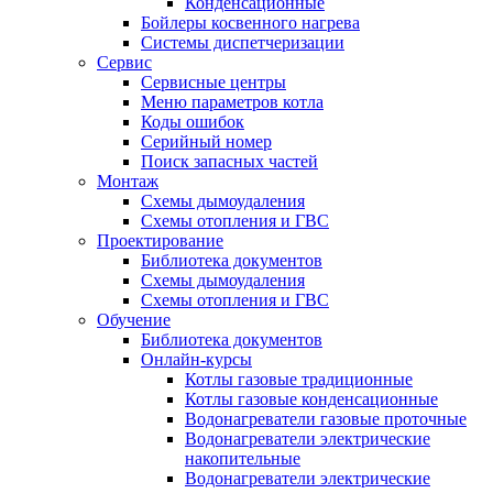
Конденсационные
Бойлеры косвенного нагрева
Системы диспетчеризации
Сервис
Сервисные центры
Меню параметров котла
Коды ошибок
Серийный номер
Поиск запасных частей
Монтаж
Схемы дымоудаления
Схемы отопления и ГВС
Проектирование
Библиотека документов
Схемы дымоудаления
Схемы отопления и ГВС
Обучение
Библиотека документов
Онлайн-курсы
Котлы газовые традиционные
Котлы газовые конденсационные
Водонагреватели газовые проточные
Водонагреватели электрические
накопительные
Водонагреватели электрические