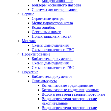
Конденсационные
Бойлеры косвенного нагрева
Системы диспетчеризации
Сервис
Сервисные центры
Меню параметров котла
Коды ошибок
Серийный номер
Поиск запасных частей
Монтаж
Схемы дымоудаления
Схемы отопления и ГВС
Проектирование
Библиотека документов
Схемы дымоудаления
Схемы отопления и ГВС
Обучение
Библиотека документов
Онлайн-курсы
Котлы газовые традиционные
Котлы газовые конденсационные
Водонагреватели газовые проточные
Водонагреватели электрические
накопительные
Водонагреватели электрические