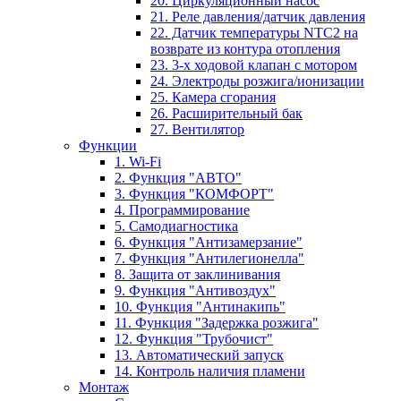
20. Циркуляционный насос
21. Реле давления/датчик давления
22. Датчик температуры NTC2 на
возврате из контура отопления
23. 3-х ходовой клапан с мотором
24. Электроды розжига/ионизации
25. Камера сгорания
26. Расширительный бак
27. Вентилятор
Функции
1. Wi-Fi
2. Функция "АВТО"
3. Функция "КОМФОРТ"
4. Программирование
5. Самодиагностика
6. Функция "Антизамерзание"
7. Функция "Антилегионелла"
8. Защита от заклинивания
9. Функция "Антивоздух"
10. Функция "Антинакипь"
11. Функция "Задержка розжига"
12. Функция "Трубочист"
13. Автоматический запуск
14. Контроль наличия пламени
Монтаж