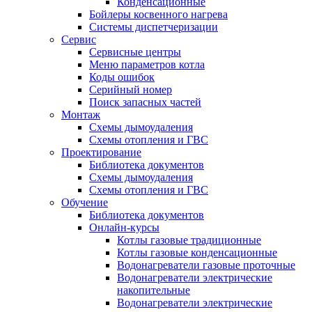
Конденсационные
Бойлеры косвенного нагрева
Системы диспетчеризации
Сервис
Сервисные центры
Меню параметров котла
Коды ошибок
Серийный номер
Поиск запасных частей
Монтаж
Схемы дымоудаления
Схемы отопления и ГВС
Проектирование
Библиотека документов
Схемы дымоудаления
Схемы отопления и ГВС
Обучение
Библиотека документов
Онлайн-курсы
Котлы газовые традиционные
Котлы газовые конденсационные
Водонагреватели газовые проточные
Водонагреватели электрические
накопительные
Водонагреватели электрические