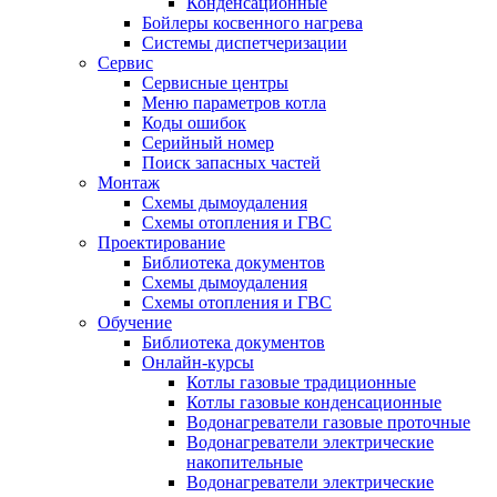
Конденсационные
Бойлеры косвенного нагрева
Системы диспетчеризации
Сервис
Сервисные центры
Меню параметров котла
Коды ошибок
Серийный номер
Поиск запасных частей
Монтаж
Схемы дымоудаления
Схемы отопления и ГВС
Проектирование
Библиотека документов
Схемы дымоудаления
Схемы отопления и ГВС
Обучение
Библиотека документов
Онлайн-курсы
Котлы газовые традиционные
Котлы газовые конденсационные
Водонагреватели газовые проточные
Водонагреватели электрические
накопительные
Водонагреватели электрические