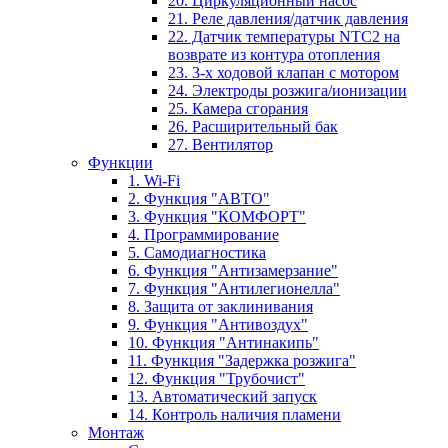
20. Циркуляционный насос
21. Реле давления/датчик давления
22. Датчик температуры NTC2 на
возврате из контура отопления
23. 3-х ходовой клапан с мотором
24. Электроды розжига/ионизации
25. Камера сгорания
26. Расширительный бак
27. Вентилятор
Функции
1. Wi-Fi
2. Функция "АВТО"
3. Функция "КОМФОРТ"
4. Программирование
5. Самодиагностика
6. Функция "Антизамерзание"
7. Функция "Антилегионелла"
8. Защита от заклинивания
9. Функция "Антивоздух"
10. Функция "Антинакипь"
11. Функция "Задержка розжига"
12. Функция "Трубочист"
13. Автоматический запуск
14. Контроль наличия пламени
Монтаж